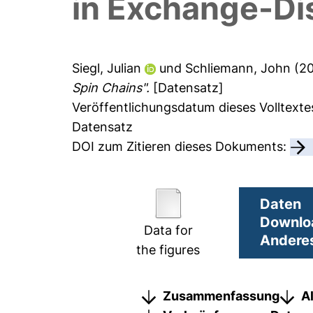
in Exchange-Dis
Siegl, Julian
und
Schliemann, John
(2
Spin Chains".
[Datensatz]
Veröffentlichungsdatum dieses Volltexte
Datensatz
DOI zum Zitieren dieses Dokuments:
Daten
Downlo
Data for
Anderes
the figures
Zusammenfassung
A