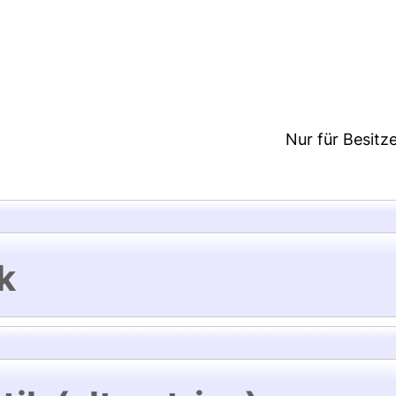
6:49/Metadaten zuletzt geändert: 18 Sep 2024 06:1
Nur für Besitz
k