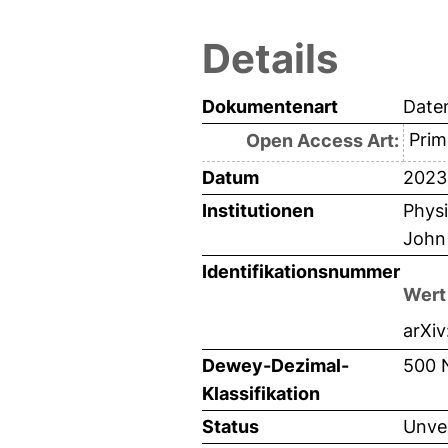
Details
Dokumentenart
Date
Prim
Open Access Art:
Datum
2023
Institutionen
Physi
John
Identifikationsnummer
Wert
arXiv
Dewey-Dezimal-
500 
Klassifikation
Status
Unver