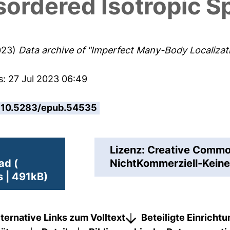
ordered Isotropic S
023)
Data archive of "Imperfect Many-Body Localizat
s: 27 Jul 2023 06:49
10.5283/epub.54535
Lizenz: Creative Com
ad (
NichtKommerziell-Keine
 | 491kB)
lternative Links zum Volltext
Beteiligte Einricht