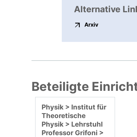
Alternative Lin
externer Link,
Arxiv
Beteiligte Einric
Physik > Institut für
Theoretische
Physik > Lehrstuhl
Professor Grifoni >