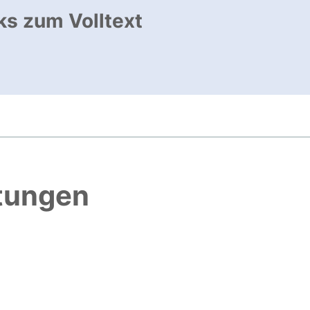
ks zum Volltext
 öffnet neues Fenster
htungen