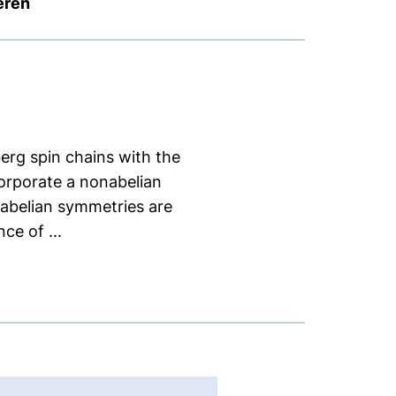
eren
berg spin chains with the
orporate a nonabelian
nabelian symmetries are
ce of ...