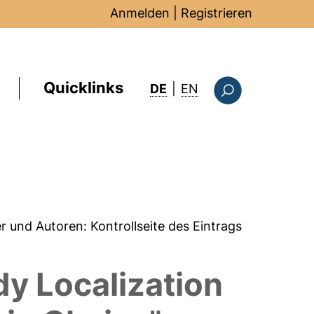
Anmelden
|
Registrieren
Quicklinks
: this page in Englis
DE
|
EN
Suchformular
er und Autoren:
Kontrollseite des Eintrags
dy Localization