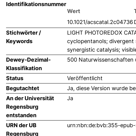
Identifikationsnummer
Wert
10.1021/acscatal.2c04736
Stichwörter /
LIGHT PHOTOREDOX CATAL
Keywords
cyclopentanols; divergent 
synergistic catalysis; visi
Dewey-Dezimal-
500 Naturwissenschaften
Klassifikation
Status
Veröffentlicht
Begutachtet
Ja, diese Version wurde b
An der Universität
Ja
Regensburg
entstanden
URN der UB
urn:nbn:de:bvb:355-epub
Regensburg