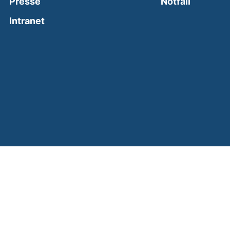
(external
Presse
Notfall
(external link, opens in a new window)
Intranet