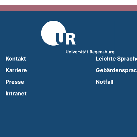
Kontakt
Leichte Sprach
Karriere
Gebärdenspra
(external
Presse
Notfall
(external link, opens in a new window)
Intranet