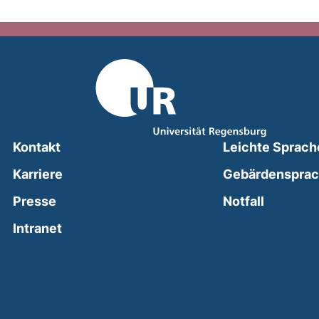
Kontakt
Leichte Sprach
Karriere
Gebärdenspra
(external
Presse
Notfall
(external link, opens in a new window)
Intranet