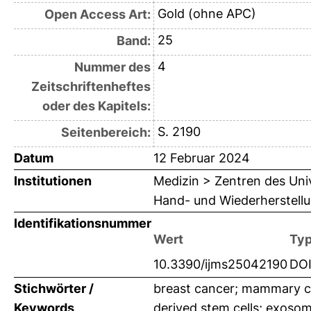
Gold (ohne APC)
Open Access Art:
25
Band:
4
Nummer des
Zeitschriftenheftes
oder des Kapitels:
S. 2190
Seitenbereich:
Datum
12 Februar 2024
Institutionen
Medizin > Zentren des Univ
Hand- und Wiederherstellu
Identifikationsnummer
Wert
Ty
10.3390/ijms25042190
DO
Stichwörter /
breast cancer; mammary car
Keywords
derived stem cells; exosome