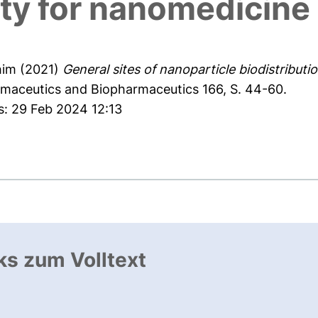
ity for nanomedicine
him
(2021)
General sites of nanoparticle biodistributi
maceutics and Biopharmaceutics 166, S. 44-60.
s: 29 Feb 2024 12:13
ks zum Volltext
ffnet neues Fenster