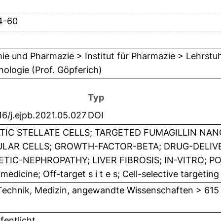
4-60
e und Pharmazie > Institut für Pharmazie > Lehrstu
ologie (Prof. Göpferich)
Typ
16/j.ejpb.2021.05.027
DOI
TIC STELLATE CELLS; TARGETED FUMAGILLIN NAN
LAR CELLS; GROWTH-FACTOR-BETA; DRUG-DELIVE
ETIC-NEPHROPATHY; LIVER FIBROSIS; IN-VITRO; P
edicine; Off-target s i t e s; Cell-selective targeting
Technik, Medizin, angewandte Wissenschaften > 615
fentlicht