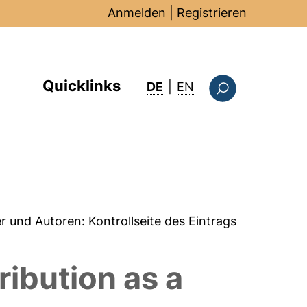
Anmelden
|
Registrieren
Quicklinks
: this page in Englis
DE
|
EN
Suchformular
er und Autoren:
Kontrollseite des Eintrags
ribution as a