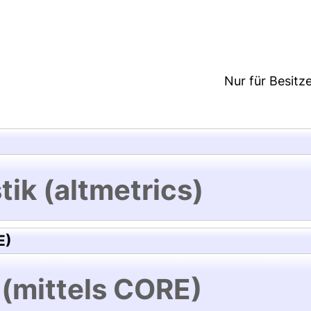
2:13/Metadaten zuletzt geändert: 29 Feb 2024 12:1
Nur für Besitz
tik (altmetrics)
E)
 (mittels CORE)