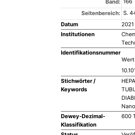
166
Band:
S. 4
Seitenbereich:
Datum
2021
Institutionen
Chemi
Techn
Identifikationsnummer
Wert
10.10
Stichwörter /
HEPA
Keywords
TUBU
DIAB
Nanom
Dewey-Dezimal-
600 
Klassifikation
Status
Veröf