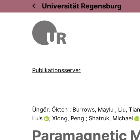
Universität Regensburg
Publikationsserver
Üngör, Ökten
; Burrows, Maylu
; Liu, Ti
Luis
; Xiong, Peng
; Shatruk, Michael
Paramagnetic M