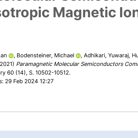
otropic Magnetic Io
han
,
Bodensteiner, Michael
,
Adhikari, Yuwaraj
,
Hu
2021)
Paramagnetic Molecular Semiconductors Combi
y 60 (14), S. 10502-10512.
s: 29 Feb 2024 12:27