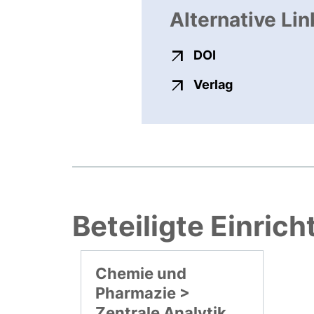
Alternative Lin
externer Link, ö
DOI
externer Link
Verlag
Beteiligte Einric
Chemie und
Pharmazie >
Zentrale Analytik