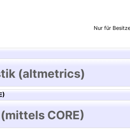
Nur für Besitz
tik (altmetrics)
E)
 (mittels CORE)