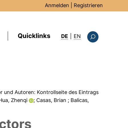
Anmelden
|
Registrieren
Quicklinks
: this page in Englis
DE
|
EN
Suchformular
er und Autoren:
Kontrollseite des Eintrags
 Hua, Zhenqi
; Casas, Brian
; Balicas,
ctors