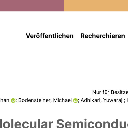
Direkt zum Inhalt
Veröffentlichen
Recherchieren
Nur für Besitz
anhan
; Bodensteiner, Michael
; Adhikari, Yuwaraj
;
olecular Semicondu