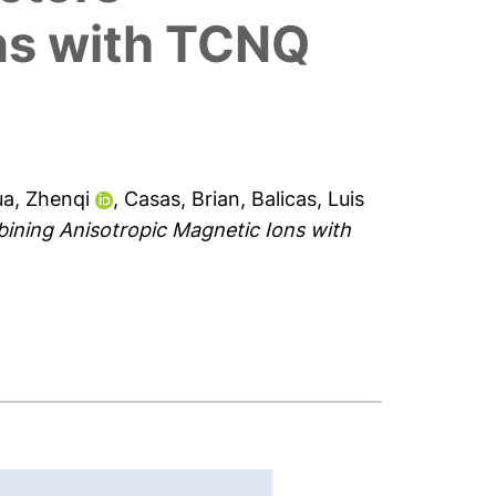
ns with TCNQ
a, Zhenqi
,
Casas, Brian
,
Balicas, Luis
ning Anisotropic Magnetic Ions with