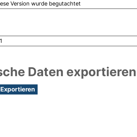
iese Version wurde begutachtet
1
sche Daten exportieren
2:27/Metadaten zuletzt geändert: 29 Feb 2024 12:2