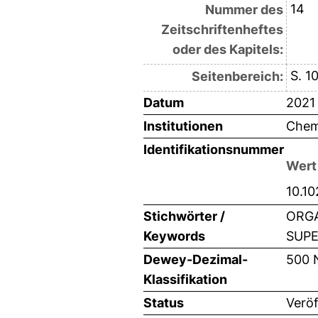
14
Nummer des
Zeitschriftenheftes
oder des Kapitels:
S. 1
Seitenbereich:
Datum
2021
Institutionen
Chemi
Identifikationsnummer
Wert
10.1
Stichwörter /
ORGA
Keywords
SUPE
Dewey-Dezimal-
500 
Klassifikation
Status
Veröf