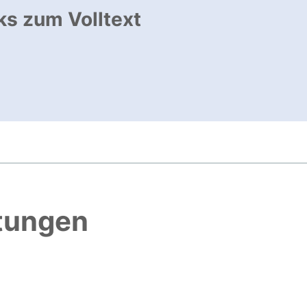
ks zum Volltext
ffnet neues Fenster
, öffnet neues Fenster
htungen