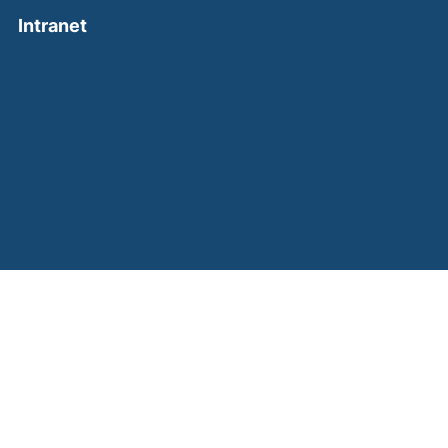
(external link, opens in a new window)
Intranet