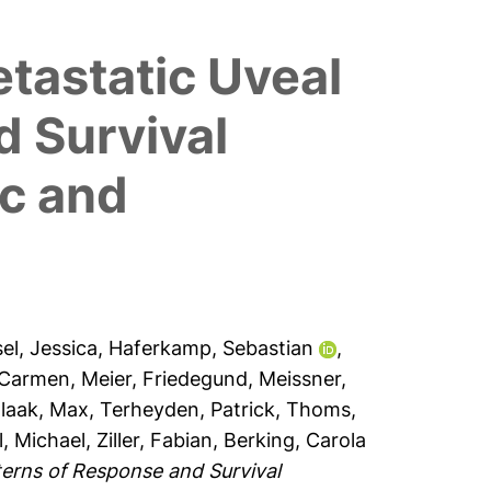
tastatic Uveal
 Survival
ic and
el, Jessica
,
Haferkamp, Sebastian
,
 Carmen
,
Meier, Friedegund
,
Meissner,
laak, Max
,
Terheyden, Patrick
,
Thoms,
, Michael
,
Ziller, Fabian
,
Berking, Carola
erns of Response and Survival