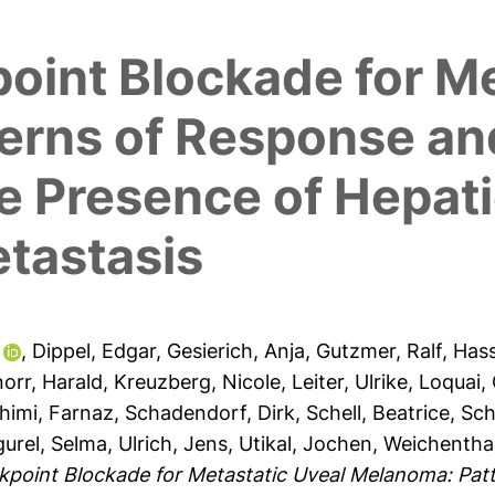
s
int Blockade for Me
erns of Response and
e Presence of Hepat
etastasis
,
Dippel, Edgar
,
Gesierich, Anja
,
Gutzmer, Ralf
,
Hass
orr, Harald
,
Kreuzberg, Nicole
,
Leiter, Ulrike
,
Loquai,
himi, Farnaz
,
Schadendorf, Dirk
,
Schell, Beatrice
,
Sch
urel, Selma
,
Ulrich, Jens
,
Utikal, Jochen
,
Weichenthal
oint Blockade for Metastatic Uveal Melanoma: Patt