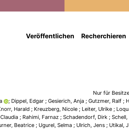
Direkt zum Inhalt
Veröffentlichen
Recherchieren
Nur für Besitz
ja
; Dippel, Edgar
; Gesierich, Anja
; Gutzmer, Ralf
; 
Knorr, Harald
; Kreuzberg, Nicole
; Leiter, Ulrike
; Loq
, Claudia
; Rahimi, Farnaz
; Schadendorf, Dirk
; Schell
urner, Beatrice
; Ugurel, Selma
; Ulrich, Jens
; Utikal,