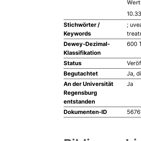
Wert
10.3
Stichwörter /
; uve
Keywords
treat
Dewey-Dezimal-
600 
Klassifikation
Status
Veröf
Begutachtet
Ja, d
An der Universität
Ja
Regensburg
entstanden
Dokumenten-ID
5676