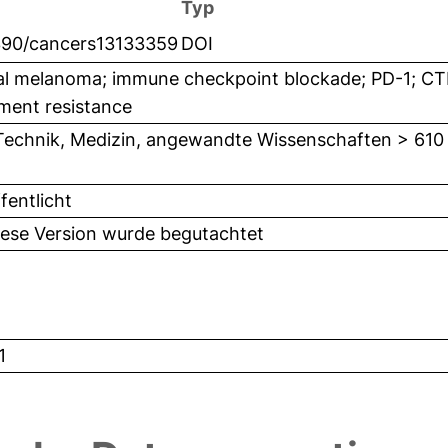
Typ
390/cancers13133359
DOI
al melanoma; immune checkpoint blockade; PD-1; CTL
ment resistance
Technik, Medizin, angewandte Wissenschaften > 610
fentlicht
iese Version wurde begutachtet
1