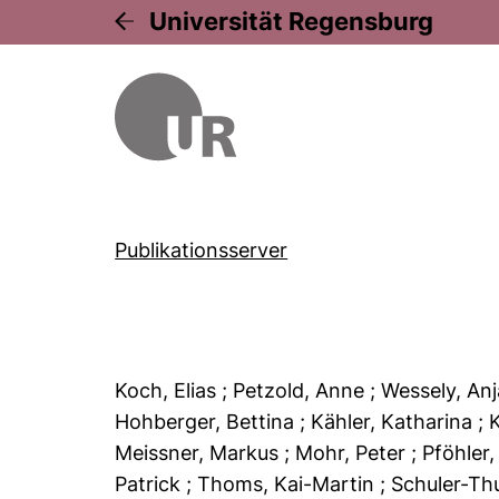
Universität Regensburg
Publikationsserver
Koch, Elias
; Petzold, Anne
; Wessely, An
Hohberger, Bettina
; Kähler, Katharina
; 
Meissner, Markus
; Mohr, Peter
; Pföhler
Patrick
; Thoms, Kai-Martin
; Schuler-Th