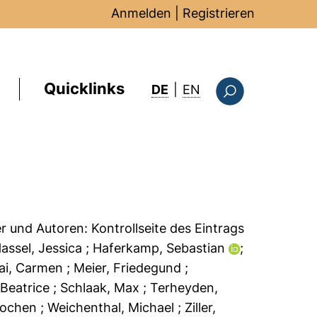
Anmelden
|
Registrieren
Quicklinks
: this page in Englis
DE
|
EN
Suchformular
er und Autoren:
Kontrollseite des Eintrags
Hassel, Jessica
; Haferkamp, Sebastian
;
uai, Carmen
; Meier, Friedegund
;
, Beatrice
; Schlaak, Max
; Terheyden,
 Jochen
; Weichenthal, Michael
; Ziller,