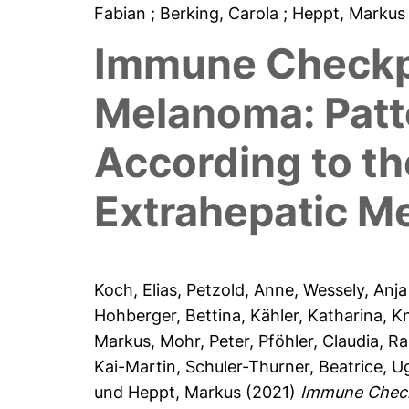
Fabian
; Berking, Carola
; Heppt, Marku
Immune Checkpo
Melanoma: Patt
According to th
Extrahepatic M
Koch, Elias
,
Petzold, Anne
,
Wessely, Anja
Hohberger, Bettina
,
Kähler, Katharina
,
Kn
Markus
,
Mohr, Peter
,
Pföhler, Claudia
,
Ra
Kai-Martin
,
Schuler-Thurner, Beatrice
,
Ug
und
Heppt, Markus
(2021)
Immune Checkp