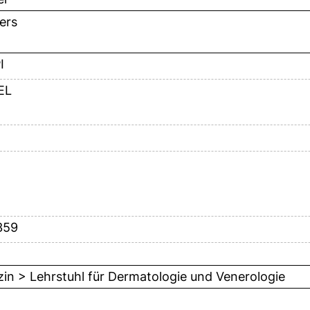
ers
I
EL
359
in > Lehrstuhl für Dermatologie und Venerologie