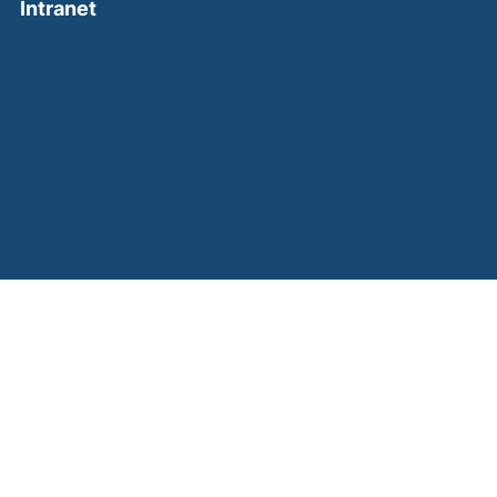
(external link, opens in a new window)
Intranet