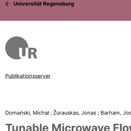
Universität Regensburg
Publikationsserver
Domański, Michał
; Žurauskas, Jonas
; Barham, Jo
Tunable Microwave Flo