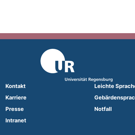
Kontakt
Leichte Sprach
Karriere
Gebärdenspra
(external
Presse
Notfall
(external link, opens in a new window)
Intranet