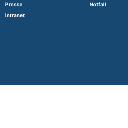
(external
Presse
Notfall
(external link, opens in a new window)
Intranet