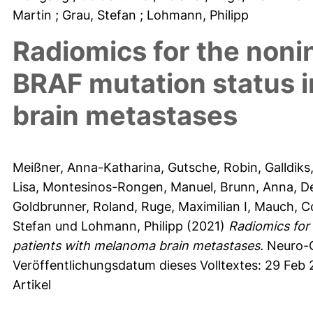
Martin
; Grau, Stefan
; Lohmann, Philipp
Radiomics for the nonin
BRAF mutation status 
brain metastases
Meißner, Anna-Katharina
,
Gutsche, Robin
,
Galldiks
Lisa
,
Montesinos-Rongen, Manuel
,
Brunn, Anna
,
De
Goldbrunner, Roland
,
Ruge, Maximilian I
,
Mauch, Co
Stefan
und
Lohmann, Philipp
(2021)
Radiomics for 
patients with melanoma brain metastases.
Neuro-O
Veröffentlichungsdatum dieses Volltextes: 29 Feb
Artikel