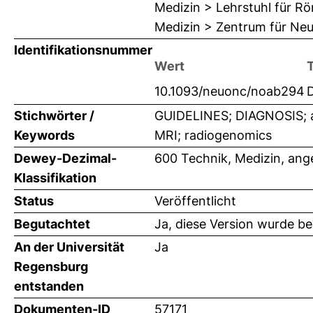
Medizin > Lehrstuhl für R
Medizin > Zentrum für Neu
Identifikationsnummer
Wert
10.1093/neuonc/noab294
Stichwörter /
GUIDELINES; DIAGNOSIS; arti
Keywords
MRI; radiogenomics
Dewey-Dezimal-
600 Technik, Medizin, an
Klassifikation
Status
Veröffentlicht
Begutachtet
Ja, diese Version wurde b
An der Universität
Ja
Regensburg
entstanden
Dokumenten-ID
57171