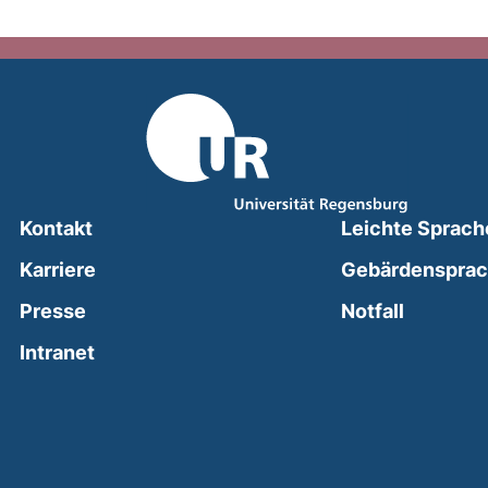
Kontakt
Leichte Sprach
Karriere
Gebärdenspra
(external
Presse
Notfall
(external link, opens in a new window)
Intranet