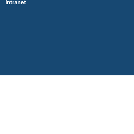
(external link, opens in a new window)
Intranet