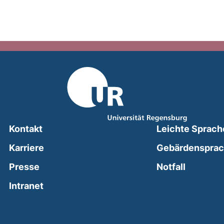
Kontakt
Leichte Sprach
Karriere
Gebärdenspra
(external
Presse
Notfall
(external link, opens in a new window)
Intranet