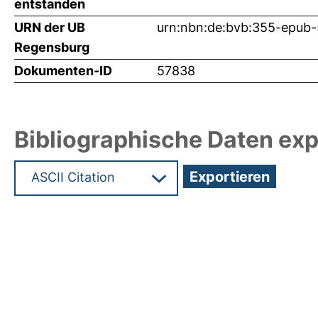
entstanden
URN der UB
urn:nbn:de:bvb:355-epub
Regensburg
Dokumenten-ID
57838
Bibliographische Daten exp
Hochladedatum:08 Mrz 2024 06:07/Metadaten zu