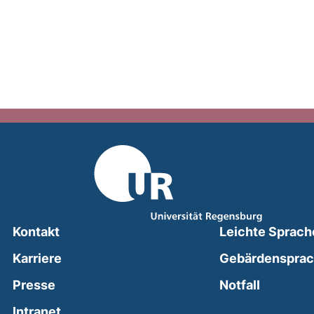
Kontakt
Leichte Sprach
Karriere
Gebärdenspra
(external
Presse
Notfall
(external link, opens in a new window)
Intranet