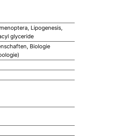
ymenoptera, Lipogenesis,
acyl glyceride
nschaften, Biologie
oologie)