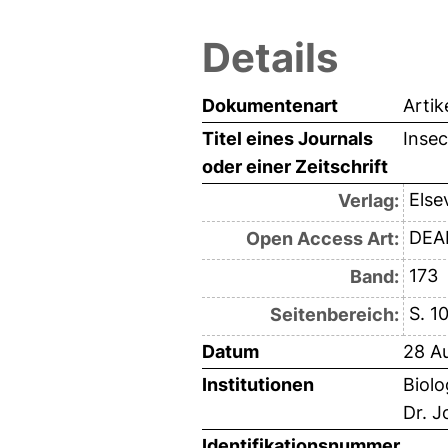
Details
Dokumentenart
Artik
Titel eines Journals
Insec
oder einer Zeitschrift
Else
Verlag:
DEAL
Open Access Art:
173
Band:
S. 1
Seitenbereich:
Datum
28 A
Institutionen
Biolo
Dr. J
Identifikationsnummer