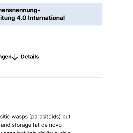
amensnennung-
tung 4.0 International
ungen
Details
itic wasps (parasitoids) but
s and storage fat de novo