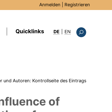
Anmelden
|
Registrieren
Quicklinks
: this page in Englis
DE
|
EN
Suchformular
er und Autoren:
Kontrollseite des Eintrags
Influence of