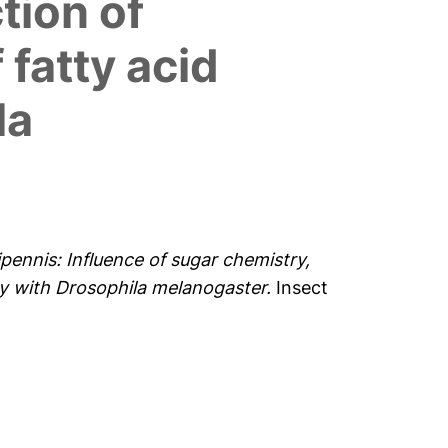
tion of
 fatty acid
la
ipennis: Influence of sugar chemistry,
ity with Drosophila melanogaster.
Insect