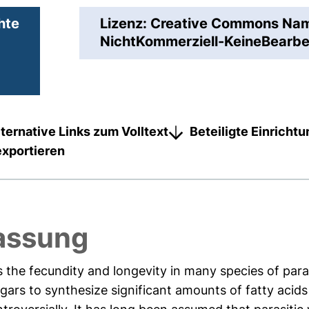
hte
Lizenz: Creative Commons N
NichtKommerziell-KeineBearbei
lternative Links zum Volltext
Beteiligte Einricht
exportieren
assung
the fecundity and longevity in many species of paras
gars to synthesize significant amounts of fatty acid