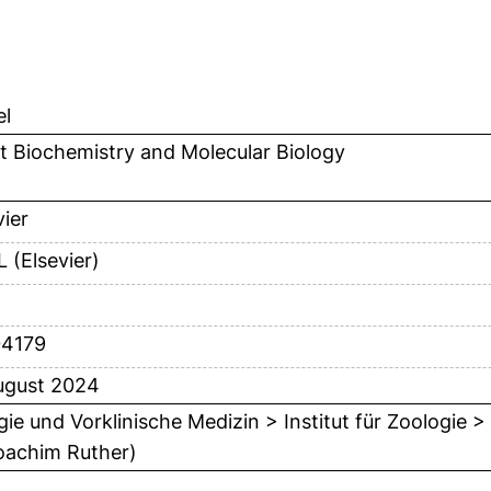
el
t Biochemistry and Molecular Biology
vier
 (Elsevier)
04179
ugust 2024
gie und Vorklinische Medizin > Institut für Zoologie 
oachim Ruther)