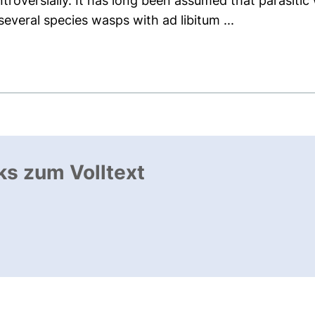
troversially. It has long been assumed that parasitic 
several species wasps with ad libitum ...
ks zum Volltext
ffnet neues Fenster
, öffnet neues Fenster