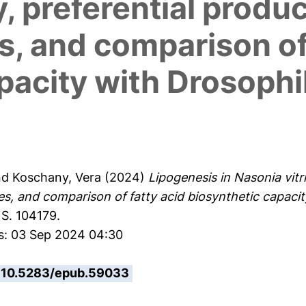
, preferential produc
s, and comparison of
pacity with Drosophi
nd
Koschany, Vera
(2024)
Lipogenesis in Nasonia vitr
ides, and comparison of fatty acid biosynthetic capac
 S. 104179.
es: 03 Sep 2024 04:30
10.5283/epub.59033