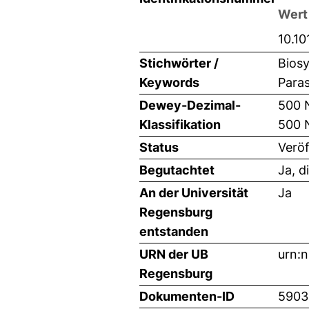
Wert
10.10
Stichwörter /
Biosy
Keywords
Paras
Dewey-Dezimal-
500 
Klassifikation
500 
Status
Veröf
Begutachtet
Ja, d
An der Universität
Ja
Regensburg
entstanden
URN der UB
urn:
Regensburg
Dokumenten-ID
5903