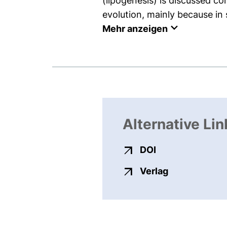
(lipogenesis) is discussed con
evolution, mainly because in 
Mehr anzeigen
Alternative Lin
externer Link, ö
DOI
externer Link
Verlag