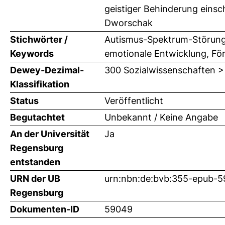
geistiger Behinderung einsch
Dworschak
Stichwörter /
Autismus-Spektrum-Störung
Keywords
emotionale Entwicklung, Fö
Dewey-Dezimal-
300 Sozialwissenschaften >
Klassifikation
Status
Veröffentlicht
Begutachtet
Unbekannt / Keine Angabe
An der Universität
Ja
Regensburg
entstanden
URN der UB
urn:nbn:de:bvb:355-epub-
Regensburg
Dokumenten-ID
59049