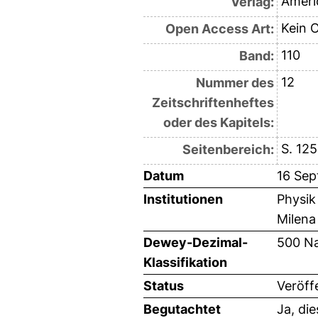
Ameri
Verlag:
Kein 
Open Access Art:
110
Band:
12
Nummer des
Zeitschriftenheftes
oder des Kapitels:
S. 12
Seitenbereich:
Datum
16 Se
Institutionen
Physik
Milena
Dewey-Dezimal-
500 Na
Klassifikation
Status
Veröff
Begutachtet
Ja, di