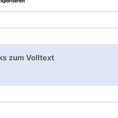
exportieren
ks zum Volltext
, öffnet neues Fenster