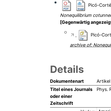
Picó-Corté
Nonequilibrium cotunnel
[Gegenwärtig angezeig
Picó-Cort
archive of: Nonequi
Details
Dokumentenart
Artikel
Titel eines Journals
Phys. 
oder einer
Zeitschrift