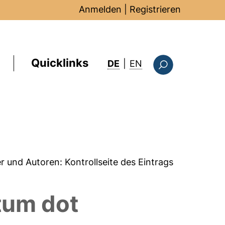
Anmelden
|
Registrieren
Quicklinks
: this page in Englis
DE
|
EN
Suchformular
er und Autoren:
Kontrollseite des Eintrags
tum dot