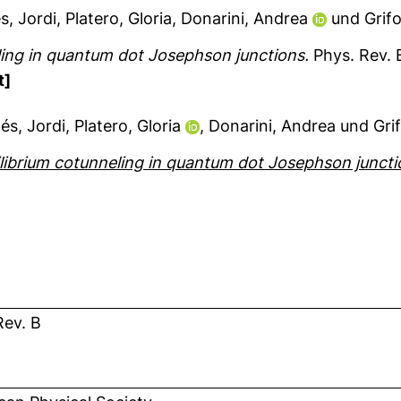
s, Jordi
,
Platero, Gloria
,
Donarini, Andrea
und
Grifo
ing in quantum dot Josephson junctions.
Phys. Rev. B
t]
és, Jordi
,
Platero, Gloria
,
Donarini, Andrea
und
Gri
librium cotunneling in quantum dot Josephson juncti
Rev. B