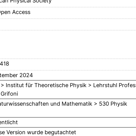
can Physical Society
Open Access
5418
ptember 2024
 > Institut für Theoretische Physik > Lehrstuhl Profe
 Grifoni
turwissenschaften und Mathematik > 530 Physik
entlicht
ese Version wurde begutachtet