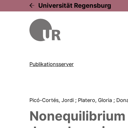
Universität Regensburg
Publikationsserver
Picó-Cortés, Jordi
; Platero, Gloria
; Don
Nonequilibrium