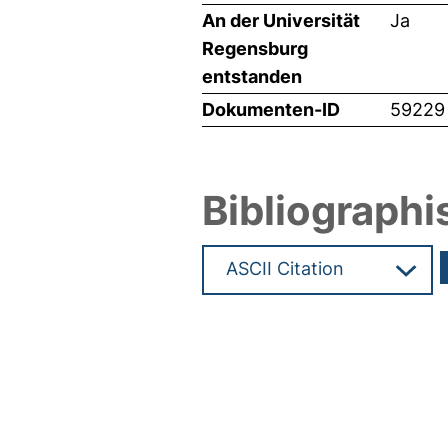
An der Universität
Ja
Regensburg
entstanden
Dokumenten-ID
59229
Bibliographi
Hochladedatum:24 Sep 2024 0