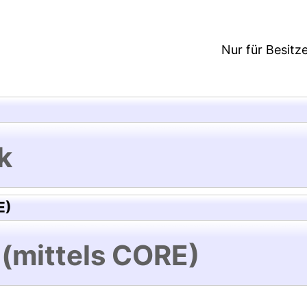
Nur für Besitz
k
E)
 (mittels CORE)