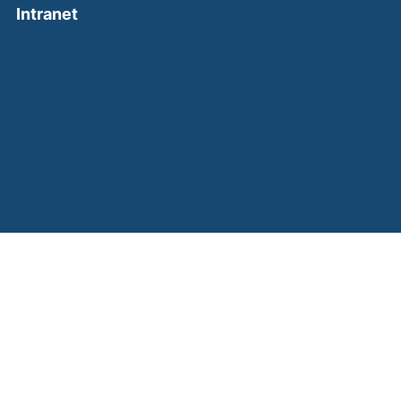
(external link, opens in a new window)
Intranet