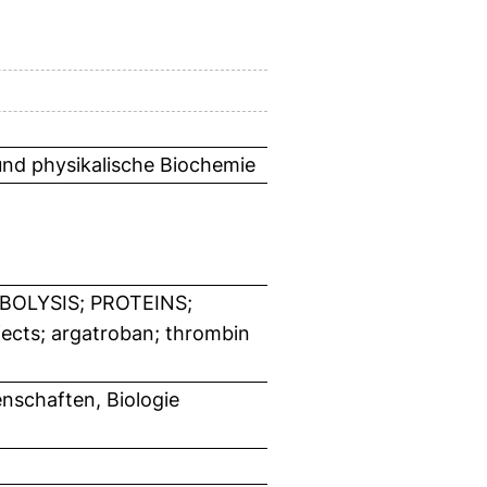
 und physikalische Biochemie
OLYSIS; PROTEINS;
cts; argatroban; thrombin
nschaften, Biologie