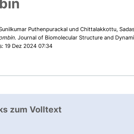
bin
Sunilkumar Puthenpurackal
und
Chittalakkottu, Sada
ombin.
Journal of Biomolecular Structure and Dynamic
s: 19 Dez 2024 07:34
ks zum Volltext
ffnet neues Fenster