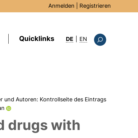
Anmelden
|
Registrieren
Quicklinks
: this page in Englis
DE
|
EN
Suchformular
er und Autoren:
Kontrollseite des Eintrags
van
d drugs with