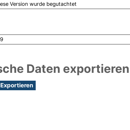
iese Version wurde begutachtet
9
sche Daten exportieren
7:34/Metadaten zuletzt geändert: 19 Dez 2024 07: