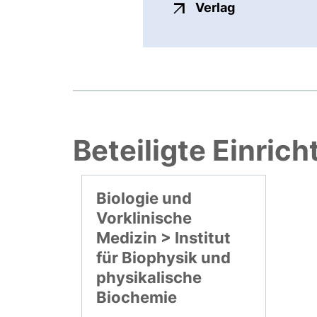
externer Link
Verlag
Beteiligte Einric
Biologie und
Vorklinische
Medizin > Institut
für Biophysik und
physikalische
Biochemie