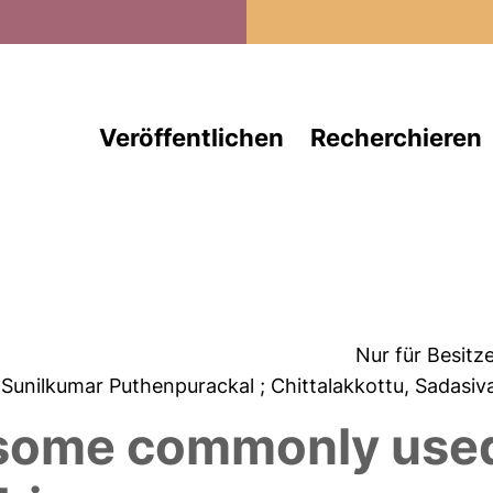
Direkt zum Inhalt
Veröffentlichen
Recherchieren
Nur für Besitz
 Sunilkumar Puthenpurackal
; Chittalakkottu, Sadasi
f some commonly use