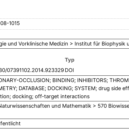
008-1015
gie und Vorklinische Medizin > Institut für Biophysik
Typ
080/07391102.2014.923329
DOI
NARY-OCCLUSION; BINDING; INHIBITORS; THROMB
ETRY; DATABASE; DOCKING; SYSTEM; drug side effe
ition; docking; off-target interactions
Naturwissenschaften und Mathematik > 570 Biowisse
fentlicht