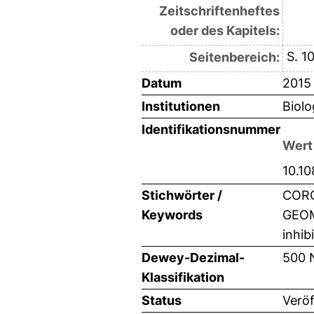
Zeitschriftenheftes
oder des Kapitels:
S. 1
Seitenbereich:
Datum
2015
Institutionen
Biolo
Identifikationsnummer
Wert
10.1
Stichwörter /
CORO
Keywords
GEOM
inhib
Dewey-Dezimal-
500 
Klassifikation
Status
Veröf