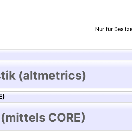
Nur für Besitz
tik (altmetrics)
E)
 (mittels CORE)