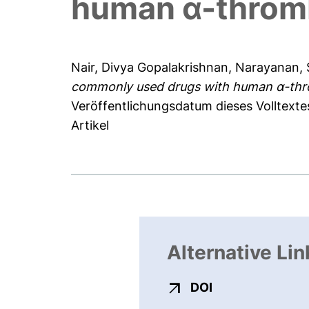
human α-throm
Nair, Divya Gopalakrishnan
,
Narayanan, 
commonly used drugs with human α-thr
Veröffentlichungsdatum dieses Volltexte
Artikel
Alternative Lin
externer Link, ö
DOI