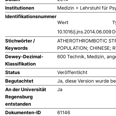
Institutionen
Medizin > Lehrstuhl für Ps
Identifikationsnummer
Wert
T
10.1016/j.jns.2014.06.009
D
Stichwörter /
ATHEROTHROMBOTIC STR
Keywords
POPULATION; CHINESE; R
Dewey-Dezimal-
600 Technik, Medizin, an
Klassifikation
Status
Veröffentlicht
Begutachtet
Ja, diese Version wurde b
An der Universität
Ja
Regensburg
entstanden
Dokumenten-ID
61146