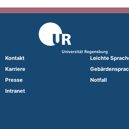
Kontakt
Leichte Sprach
Karriere
Gebärdenspra
(external
Presse
Notfall
(external link, opens in a new window)
Intranet