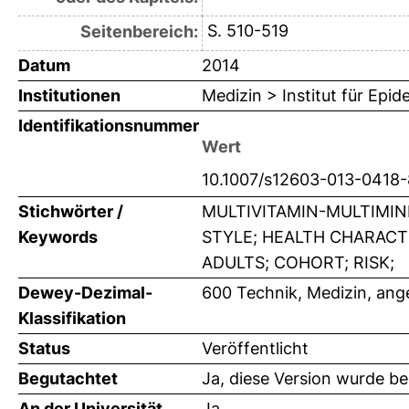
S. 510-519
Seitenbereich:
Datum
2014
Institutionen
Medizin > Institut für Epi
Identifikationsnummer
Wert
10.1007/s12603-013-0418-
Stichwörter /
MULTIVITAMIN-MULTIMIN
Keywords
STYLE; HEALTH CHARACTE
ADULTS; COHORT; RISK;
Dewey-Dezimal-
600 Technik, Medizin, an
Klassifikation
Status
Veröffentlicht
Begutachtet
Ja, diese Version wurde b
An der Universität
Ja