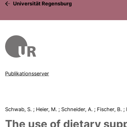
Universität Regensburg
Publikationsserver
Schwab, S.
; Heier, M.
; Schneider, A.
; Fischer, B.
;
The use of dietary su