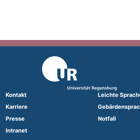
Kontakt
Leichte Sprach
Karriere
Gebärdenspra
(external
Presse
Notfall
(external link, opens in a new window)
Intranet