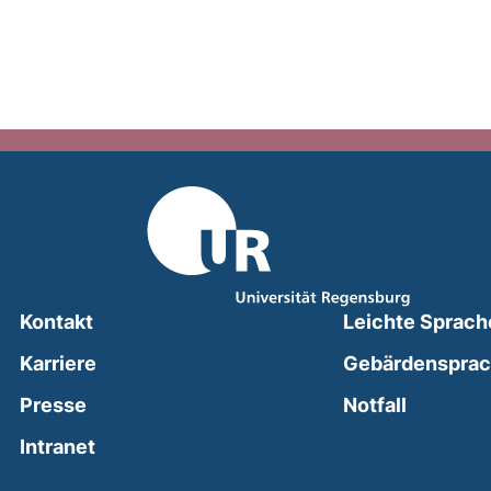
Kontakt
Leichte Sprach
Karriere
Gebärdenspra
(external
Presse
Notfall
(external link, opens in a new window)
Intranet