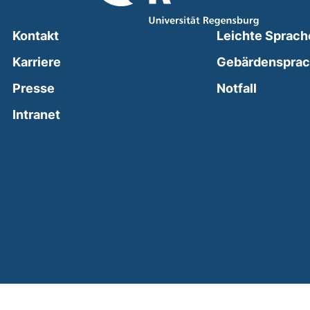
Kontakt
Leichte Sprach
Karriere
Gebärdenspra
(external
Presse
Notfall
(external link, opens in a new window)
Intranet