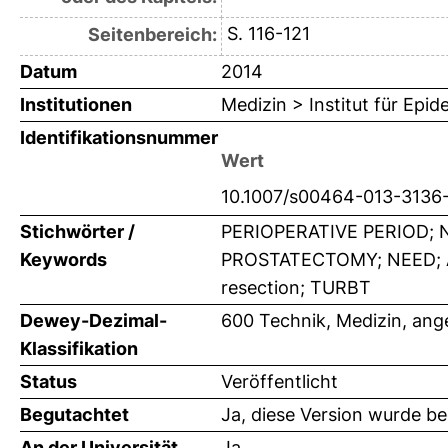
S. 116-121
Seitenbereich:
Datum
2014
Institutionen
Medizin > Institut für Epi
Identifikationsnummer
Wert
10.1007/s00464-013-3136
Stichwörter /
PERIOPERATIVE PERIOD; 
Keywords
PROSTATECTOMY; NEED; Anti
resection; TURBT
Dewey-Dezimal-
600 Technik, Medizin, an
Klassifikation
Status
Veröffentlicht
Begutachtet
Ja, diese Version wurde b
An der Universität
Ja