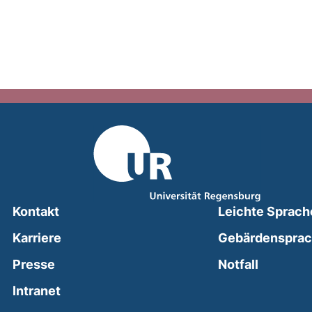
Kontakt
Leichte Sprach
Karriere
Gebärdenspra
(external
Presse
Notfall
(external link, opens in a new window)
Intranet