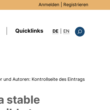
Anmelden
|
Registrieren
Quicklinks
: this page in Englis
DE
|
EN
Suchformular
er und Autoren:
Kontrollseite des Eintrags
a stable