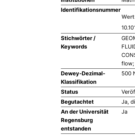
Identifikationsnummer
Wert
10.10
Stichwörter /
GEOM
Keywords
FLUI
CONS
flow;
Dewey-Dezimal-
500 
Klassifikation
Status
Veröf
Begutachtet
Ja, d
An der Universität
Ja
Regensburg
entstanden