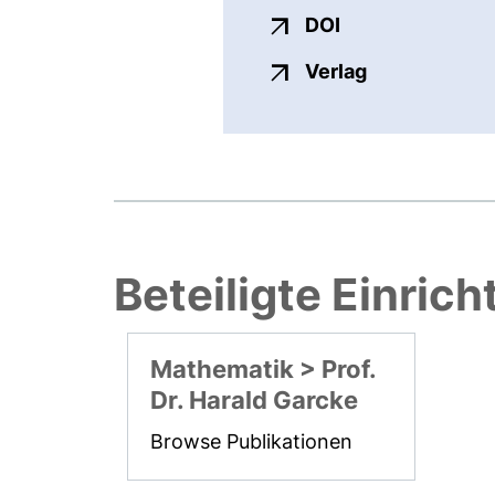
externer Link, ö
DOI
externer Link
Verlag
Beteiligte Einric
Mathematik > Prof.
Dr. Harald Garcke
Browse Publikationen