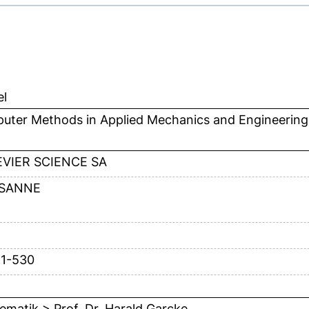
el
uter Methods in Applied Mechanics and Engineering
EVIER SCIENCE SA
SANNE
11-530
matik > Prof. Dr. Harald Garcke