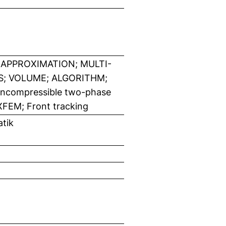
APPROXIMATION; MULTI-
S; VOLUME; ALGORITHM;
compressible two-phase
 XFEM; Front tracking
tik