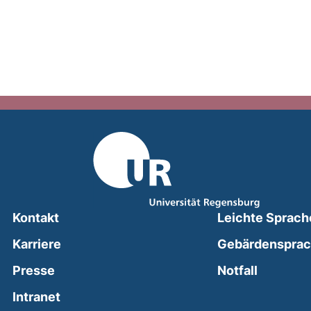
Kontakt
Leichte Sprach
Karriere
Gebärdenspra
(external
Presse
Notfall
(external link, opens in a new window)
Intranet