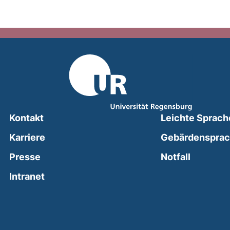
Kontakt
Leichte Sprach
Karriere
Gebärdenspra
(external
Presse
Notfall
(external link, opens in a new window)
Intranet