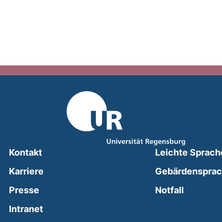
Kontakt
Leichte Sprach
Karriere
Gebärdenspra
(external
Presse
Notfall
(external link, opens in a new window)
Intranet