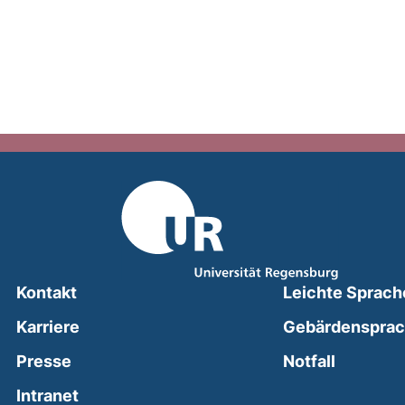
Kontakt
Leichte Sprach
Karriere
Gebärdenspra
(external
Presse
Notfall
(external link, opens in a new window)
Intranet