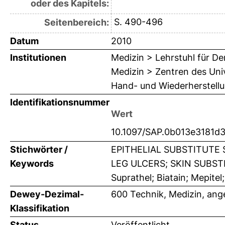
oder des Kapitels:
S. 490-496
Seitenbereich:
Datum
2010
Institutionen
Medizin > Lehrstuhl für D
Medizin > Zentren des Univ
Hand- und Wiederherstellu
Identifikationsnummer
Wert
10.1097/SAP.0b013e3181d
Stichwörter /
EPITHELIAL SUBSTITUTE
Keywords
LEG ULCERS; SKIN SUBSTI
Suprathel; Biatain; Mepitel
Dewey-Dezimal-
600 Technik, Medizin, an
Klassifikation
Status
Veröffentlicht