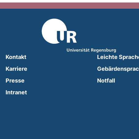
Kontakt
Leichte Sprach
Karriere
Gebärdenspra
(external
Presse
Notfall
(external link, opens in a new window)
Intranet