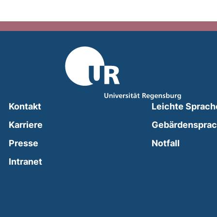
Kontakt
Leichte Sprach
Karriere
Gebärdenspra
(external
Presse
Notfall
(external link, opens in a new window)
Intranet