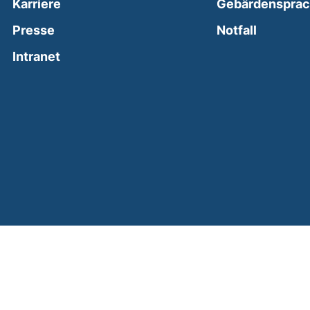
Karriere
Gebärdenspra
(external
Presse
Notfall
(external link, opens in a new window)
Intranet