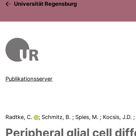
Universität Regensburg
Publikationsserver
Radtke, C.
; Schmitz, B.
; Spies, M.
; Kocsis, J.D.
;
Peripheral glial cell di