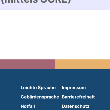
(external link, opens in 
Leichte Sprache
Impressum
(external link, opens i
Gebärdensprache
Barrierefreiheit
(external link, opens in a new wind
Notfall
Datenschutz