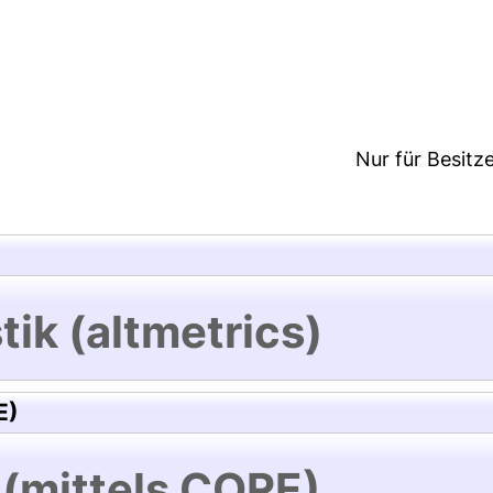
2:04/Metadaten zuletzt geändert: 19 Dez 2024 12:
Nur für Besitz
tik (altmetrics)
E)
 (mittels CORE)