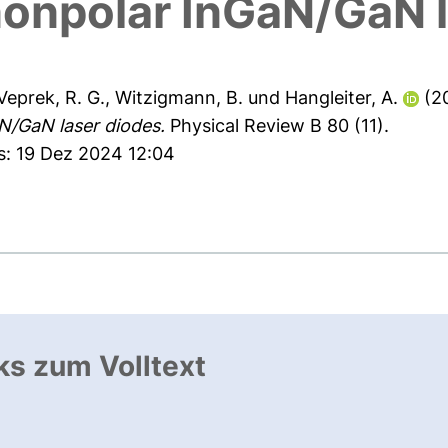
nonpolar InGaN/GaN l
Veprek, R. G.
,
Witzigmann, B.
und
Hangleiter, A.
(2
N/GaN laser diodes.
Physical Review B 80 (11).
s: 19 Dez 2024 12:04
ks zum Volltext
ffnet neues Fenster