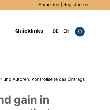
Anmelden
|
Registrieren
Quicklinks
: this page in Englis
DE
|
EN
Suchformular
er und Autoren:
Kontrollseite des Eintrags
nd gain in