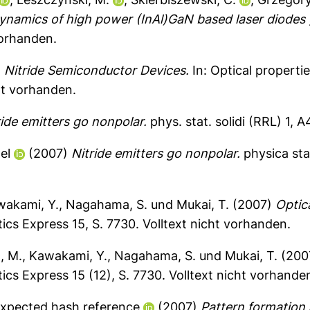
namics of high power (InAl)GaN based laser diodes 
vorhanden.
)
Nitride Semiconductor Devices.
In: Optical properti
ht vorhanden.
ride emitters go nonpolar.
phys. stat. solidi (RRL) 1, 
el
(2007)
Nitride emitters go nonpolar.
physica sta
wakami, Y.
,
Nagahama, S.
und
Mukai, T.
(2007)
Optic
ics Express 15, S. 7730.
Volltext nicht vorhanden.
, M.
,
Kawakami, Y.
,
Nagahama, S.
und
Mukai, T.
(200
ics Express 15 (12), S. 7730.
Volltext nicht vorhande
xpected hash reference
(2007)
Pattern formation 