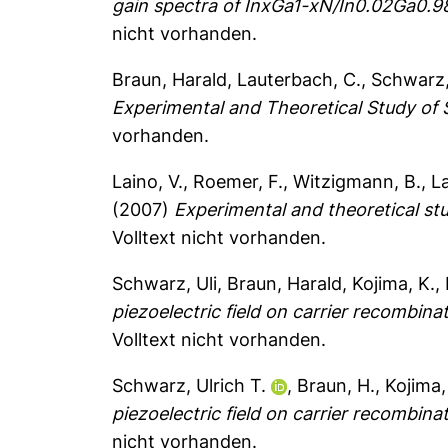
gain spectra of InxGa1-xN/In0.02Ga0.9
nicht vorhanden.
Braun, Harald
,
Lauterbach, C.
,
Schwarz,
Experimental and Theoretical Study of 
vorhanden.
Laino, V.
,
Roemer, F.
,
Witzigmann, B.
,
L
(2007)
Experimental and theoretical stu
Volltext nicht vorhanden.
Schwarz, Uli
,
Braun, Harald
,
Kojima, K.
,
piezoelectric field on carrier recombina
Volltext nicht vorhanden.
Schwarz, Ulrich T.
,
Braun, H.
,
Kojima,
piezoelectric field on carrier recombina
nicht vorhanden.