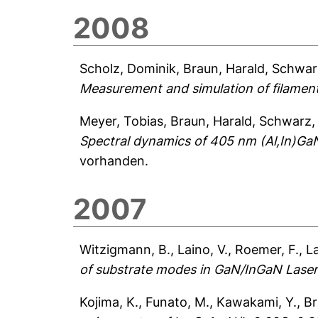
2008
Scholz, Dominik
,
Braun, Harald
,
Schwarz
Measurement and simulation of filamenta
Meyer, Tobias
,
Braun, Harald
,
Schwarz, 
Spectral dynamics of 405 nm (Al,In)Ga
vorhanden.
2007
Witzigmann, B.
,
Laino, V.
,
Roemer, F.
,
L
of substrate modes in GaN/InGaN Laser
Kojima, K.
,
Funato, M.
,
Kawakami, Y.
,
Br