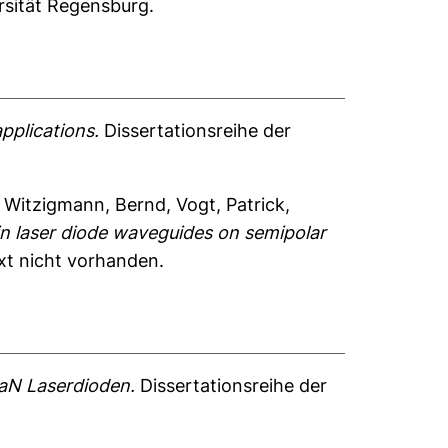
ersität Regensburg.
pplications.
Dissertationsreihe der
,
Witzigmann, Bernd
,
Vogt, Patrick
,
in laser diode waveguides on semipolar
ext nicht vorhanden.
GaN Laserdioden.
Dissertationsreihe der