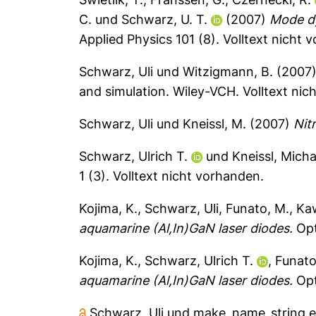
C.
und
Schwarz, U. T.
(2007)
Mode dy
Applied Physics 101 (8).
Volltext nicht 
Schwarz, Uli
und
Witzigmann, B.
(2007
and simulation. Wiley-VCH. Volltext nic
Schwarz, Uli
und
Kneissl, M.
(2007)
Nit
Schwarz, Ulrich T.
und
Kneissl, Micha
1 (3).
Volltext nicht vorhanden.
Kojima, K.
,
Schwarz, Uli
,
Funato, M.
,
Ka
aquamarine (Al,In)GaN laser diodes.
Opt
Kojima, K.
,
Schwarz, Ulrich T.
,
Funato
aquamarine (Al,In)GaN laser diodes.
Opt
Schwarz, Uli
und
make_name_string e