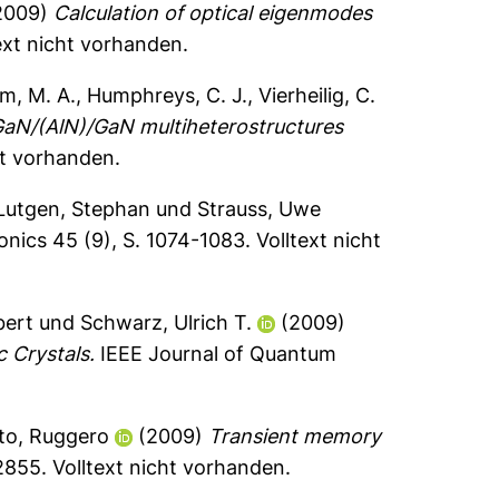
2009)
Calculation of optical eigenmodes
ext nicht vorhanden.
m, M. A.
,
Humphreys, C. J.
,
Vierheilig, C.
aN/(AlN)/GaN multiheterostructures
ht vorhanden.
Lutgen, Stephan
und
Strauss, Uwe
onics 45 (9), S. 1074-1083.
Volltext nicht
bert
und
Schwarz, Ulrich T.
(2009)
 Crystals.
IEEE Journal of Quantum
to, Ruggero
(2009)
Transient memory
22855.
Volltext nicht vorhanden.