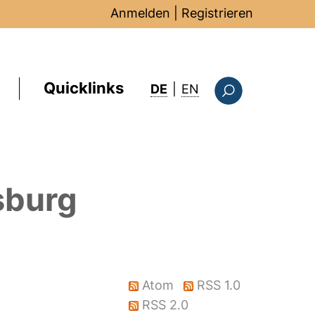
Anmelden
|
Registrieren
Quicklinks
: this page in Englis
DE
|
EN
Suchformular
sburg
Atom
RSS 1.0
RSS 2.0