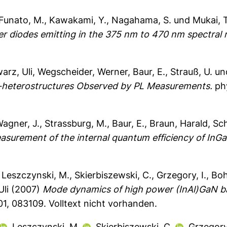
Funato, M.
,
Kawakami, Y.
,
Nagahama, S.
und
Mukai, T
aser diodes emitting in the 375 nm to 470 nm spectral 
arz, Uli
,
Wegscheider, Werner
,
Baur, E.
,
Strauß, U.
un
-heterostructures Observed by PL Measurements.
phy
agner, J.
,
Strassburg, M.
,
Baur, E.
,
Braun, Harald
,
Sch
asurement of the internal quantum efficiency of InG
,
Leszczynski, M.
,
Skierbiszewski, C.
,
Grzegory, I.
,
Boh
li
(2007)
Mode dynamics of high power (InAl)GaN b
101, 083109.
Volltext nicht vorhanden.
,
Leszczynski, M.
,
Skierbiszewski, C.
,
Grzegory,