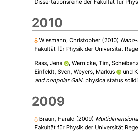
Dissertationsreihe der Fakultät für Phy
2010
Wiesmann, Christopher
(2010)
Nano-s
Fakultät für Physik der Universität Reg
Rass, Jens
,
Wernicke, Tim
,
Scheibenz
Einfeldt, Sven
,
Weyers, Markus
und
K
and nonpolar GaN.
physica status solidi
2009
Braun, Harald
(2009)
Multidimensiona
Fakultät für Physik der Universität Reg