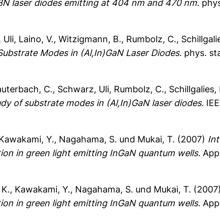
8N laser diodes emitting at 404 nm and 470 nm.
phys.
 Uli
,
Laino, V.
,
Witzigmann, B.
,
Rumbolz, C.
,
Schillgali
Substrate Modes in (Al,In)GaN Laser Diodes.
phys. sta
auterbach, C.
,
Schwarz, Uli
,
Rumbolz, C.
,
Schillgalies,
dy of substrate modes in (Al,In)GaN laser diodes.
IEE
Kawakami, Y.
,
Nagahama, S.
und
Mukai, T.
(2007)
Int
tion in green light emitting InGaN quantum wells.
Appl
 K.
,
Kawakami, Y.
,
Nagahama, S.
und
Mukai, T.
(2007
tion in green light emitting InGaN quantum wells.
Appl