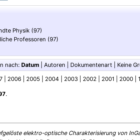
ndte Physik
(97)
liche Professoren
(97)
en nach:
Datum
|
Autoren
|
Dokumentenart
|
Keine G
7
|
2006
|
2005
|
2004
|
2003
|
2002
|
2001
|
2000
|
97
.
fgelöste elektro-optische Charakterisierung von In