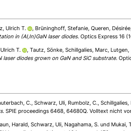
, Ulrich T.
,
Brüninghoff, Stefanie
,
Queren, Désirée
tion in (Al,In)GaN laser diodes.
Optics Express 16 (1
Ulrich T.
,
Tautz, Sönke
,
Schillgalies, Marc
,
Lutgen,
N laser diodes grown on GaN and SiC substrate.
Optic
auterbach, C.
,
Schwarz, Uli
,
Rumbolz, C.
,
Schillgalies,
s.
SPIE proceedings 6468, 64680Q.
Volltext nicht v
aun, Harald
,
Schwarz, Uli
,
Nagahama, S.
und
Mukai, T