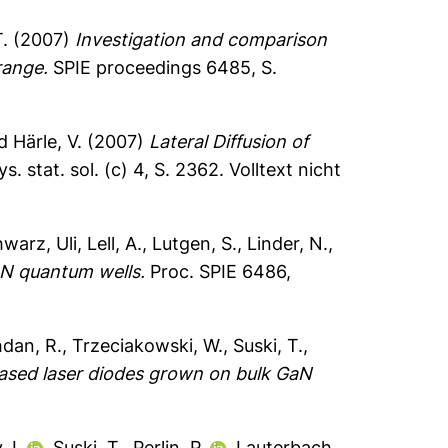
.
(2007)
Investigation and comparison
range.
SPIE proceedings 6485, S.
d
Härle, V.
(2007)
Lateral Diffusion of
s. stat. sol. (c) 4, S. 2362.
Volltext nicht
warz, Uli
,
Lell, A.
,
Lutgen, S.
,
Linder, N.
,
aN quantum wells.
Proc. SPIE 6486,
dan, R.
,
Trzeciakowski, W.
,
Suski, T.
,
ased laser diodes grown on bulk GaN
 I.
,
Suski, T.
,
Perlin, P.
,
Lauterbach,