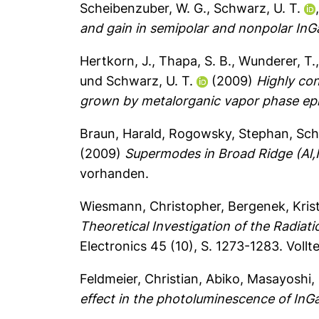
Scheibenzuber, W. G.
,
Schwarz, U. T.
and gain in semipolar and nonpolar InG
Hertkorn, J.
,
Thapa, S. B.
,
Wunderer, T.
und
Schwarz, U. T.
(2009)
Highly co
grown by metalorganic vapor phase epi
Braun, Harald
,
Rogowsky, Stephan
,
Sch
(2009)
Supermodes in Broad Ridge (Al,
vorhanden.
Wiesmann, Christopher
,
Bergenek, Kris
Theoretical Investigation of the Radiat
Electronics 45 (10), S. 1273-1283.
Vollt
Feldmeier, Christian
,
Abiko, Masayoshi
,
effect in the photoluminescence of InG