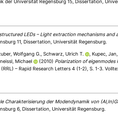
sik der Universität Regensburg
15, Dissertation, Univ
tructured LEDs – Light extraction mechanisms and a
ensburg
11, Dissertation, Universität Regensburg.
uber, Wolfgang G.
,
Schwarz, Ulrich T.
,
Kupec, Jan
neissl, Michael
(2010)
Polarization of eigenmodes 
 (RRL) – Rapid Research Letters 4 (1-2), S. 1-3.
Vollt
le Charakterisierung der Modendynamik von (Al,In)
ensburg
6, Dissertation, Universität Regensburg.