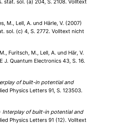
 stat. sol. (a) 204, S. 2108.
Volltext
es, M.
,
Lell, A.
und
Härle, V.
(2007)
t. sol. (c) 4, S. 2772.
Volltext nicht
 M.
,
Furitsch, M.
,
Lell, A.
und
Här, V.
E J. Quantum Electronics 43, S. 16.
erplay of built-in potential and
ied Physics Letters 91, S. 123503.
)
Interplay of built-in potential and
ied Physics Letters 91 (12).
Volltext