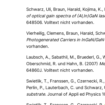
Schwarz, Uli
,
Braun, Harald
,
Kojima, K.
,
of optical gain spectra of (Al,In)GaN l
648506.
Volltext nicht vorhanden.
Vierheilig, Clemens
,
Braun, Harald
,
Schw
Photogenerated Carriers in InGaN/GaN
vorhanden.
Laubsch, A.
,
Sabathil, M.
,
Bruederl, G.
,
W
Oberschmid, R.
und
Hahn, B.
(2007)
Me
64860J.
Volltext nicht vorhanden.
Swietlik, T.
,
Franssen, G.
,
Czernecki, R.
Perlin, P.
,
Lauterbach, C.
und
Schwarz, U
substrate.
Journal of Appli ed Physics 
Swietlik, T.
,
Franssen, G.
,
Czernecki, R.