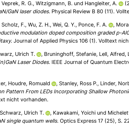
,
Veprek, R. G.
,
Witzigmann, B.
und
Hangleiter, A.
(
aN/GaN laser diodes.
Physical Review B 80 (11).
Vollt
,
Scholz, F.
,
Wu, Z. H.
,
Wei, Q. Y.
,
Ponce, F. A.
,
Mora
nductive modulation doped composition graded p-AlG
taxy.
Journal of Applied Physics 106 (1).
Volltext nic
warz, Ulrich T.
,
Bruninghoff, Stefanie
,
Lell, Alfred
,
In)GaN Laser Diodes.
IEEE Journal of Quantum Electr
ter
,
Houdre, Romuald
,
Stanley, Ross P.
,
Linder, Nor
ion Pattern From LEDs Incorporating Shallow Photonic
ext nicht vorhanden.
Schwarz, Ulrich T.
,
Kawakami, Yoichi
und
Michelet
aN single quantum wells.
Optics Express 17 (25), S. 