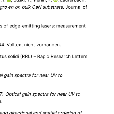
grown on bulk GaN substrate.
Journal of
es of edge-emitting lasers: measurement
A44.
Volltext nicht vorhanden.
tus solidi (RRL) – Rapid Research Letters
al gain spectra for near UV to
7)
Optical gain spectra for near UV to
n.
and directional and spatial ordering of