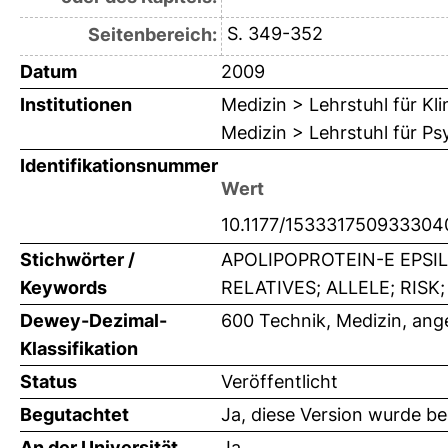
S. 349-352
Seitenbereich:
Datum
2009
Institutionen
Medizin > Lehrstuhl für K
Medizin > Lehrstuhl für Ps
Identifikationsnummer
Wert
10.1177/153331750933304
Stichwörter /
APOLIPOPROTEIN-E EPSIL
Keywords
RELATIVES; ALLELE; RISK; 
Dewey-Dezimal-
600 Technik, Medizin, an
Klassifikation
Status
Veröffentlicht
Begutachtet
Ja, diese Version wurde b
An der Universität
Ja