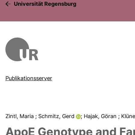
Universität Regensburg
Publikationsserver
Zintl, Maria
; Schmitz, Gerd
; Hajak, Göran
; Klü
ApoE Genotype and Fami