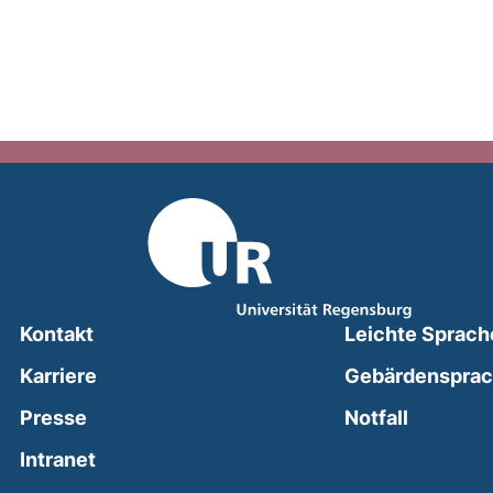
Kontakt
Leichte Sprach
Karriere
Gebärdenspra
(external
Presse
Notfall
(external link, opens in a new window)
Intranet