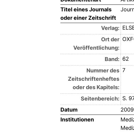
Titel eines Journals
Journ
oder einer Zeitschrift
ELSE
Verlag:
OXF
Ort der
Veröffentlichung:
62
Band:
7
Nummer des
Zeitschriftenheftes
oder des Kapitels:
S. 9
Seitenbereich:
Datum
2009
Institutionen
Mediz
Mediz