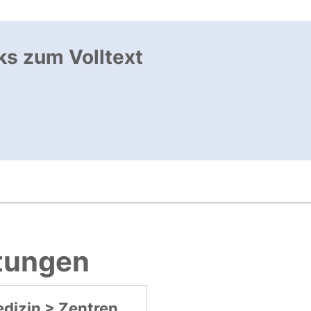
ks zum Volltext
ffnet neues Fenster
, öffnet neues Fenster
htungen
dizin > Zentren