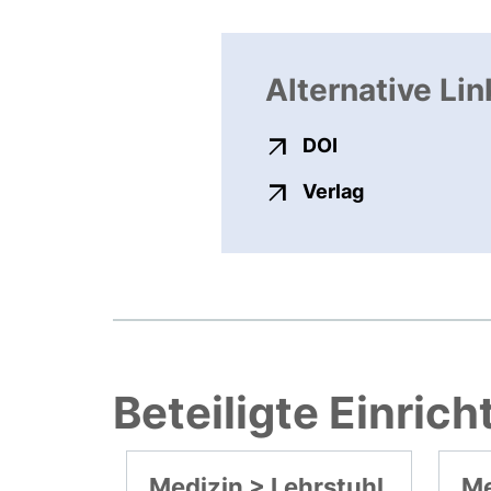
Alternative Lin
externer Link, ö
DOI
externer Link
Verlag
Beteiligte Einric
Medizin > Lehrstuhl
Me