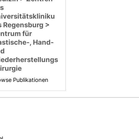
s
iversitätskliniku
 Regensburg >
ntrum für
astische-, Hand-
nd
ederherstellungs
irurgie
owse Publikationen
el