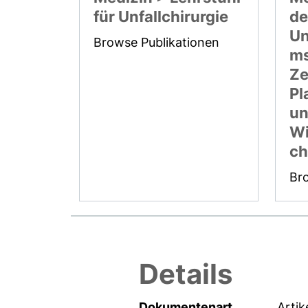
für Unfallchirurgie
de
Un
Browse Publikationen
ms
Ze
Pl
u
Wi
ch
Br
Details
Dokumentenart
Artik