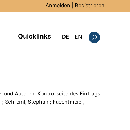
Anmelden
|
Registrieren
Quicklinks
: this page in Englis
DE
|
EN
Suchformular
er und Autoren:
Kontrollseite des Eintrags
d
; Schreml, Stephan
; Fuechtmeier,