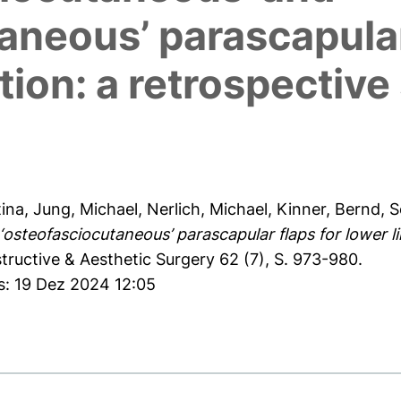
aneous’ parascapular
tion: a retrospective
tina
,
Jung, Michael
,
Nerlich, Michael
,
Kinner, Bernd
,
S
‘osteofasciocutaneous’ parascapular flaps for lower l
tructive & Aesthetic Surgery 62 (7), S. 973-980.
s: 19 Dez 2024 12:05