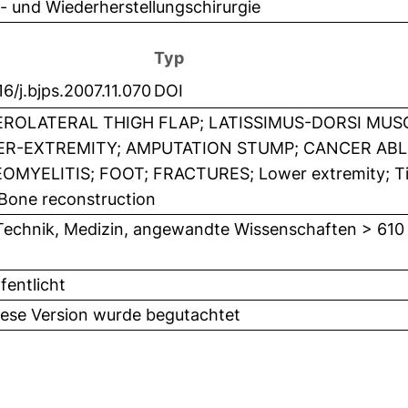
 und Wiederherstellungschirurgie
Typ
16/j.bjps.2007.11.070
DOI
ROLATERAL THIGH FLAP; LATISSIMUS-DORSI MUSC
R-EXTREMITY; AMPUTATION STUMP; CANCER ABLA
OMYELITIS; FOOT; FRACTURES; Lower extremity; Tis
 Bone reconstruction
Technik, Medizin, angewandte Wissenschaften > 610
fentlicht
iese Version wurde begutachtet