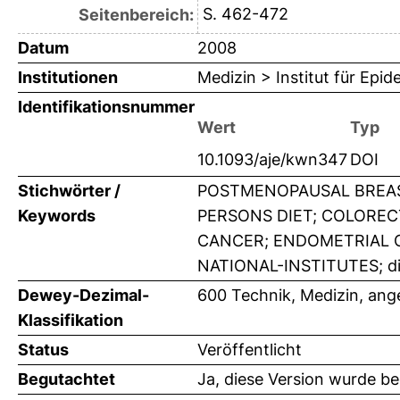
S. 462-472
Seitenbereich:
Datum
2008
Institutionen
Medizin > Institut für Epi
Identifikationsnummer
Wert
Typ
10.1093/aje/kwn347
DOI
Stichwörter /
POSTMENOPAUSAL BREAS
Keywords
PERSONS DIET; COLOREC
CANCER; ENDOMETRIAL 
NATIONAL-INSTITUTES; diet
Dewey-Dezimal-
600 Technik, Medizin, an
Klassifikation
Status
Veröffentlicht
Begutachtet
Ja, diese Version wurde b