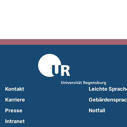
Kontakt
Leichte Sprach
Karriere
Gebärdenspra
(external
Presse
Notfall
(external link, opens in a new window)
Intranet