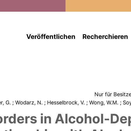
Direkt zum Inhalt
Veröffentlichen
Recherchieren
Nur für Besitz
er, G.
; Wodarz, N.
; Hesselbrock, V.
; Wong, W.M.
; So
orders in Alcohol-D