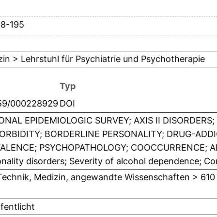
88-195
in > Lehrstuhl für Psychiatrie und Psychotherapie
Typ
159/000228929
DOI
ONAL EPIDEMIOLOGIC SURVEY; AXIS II DISORDERS;
RBIDITY; BORDERLINE PERSONALITY; DRUG-ADDIC
ALENCE; PSYCHOPATHOLOGY; COOCCURRENCE; Alc
nality disorders; Severity of alcohol dependence; C
Technik, Medizin, angewandte Wissenschaften > 610
fentlicht