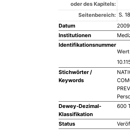
oder des Kapitels:
S. 1
Seitenbereich:
Datum
2009
Institutionen
Mediz
Identifikationsnummer
Wert
10.1
Stichwörter /
NATI
Keywords
COMO
PREV
Perso
Dewey-Dezimal-
600 
Klassifikation
Status
Veröf