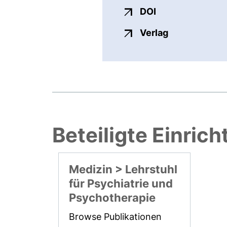
externer Link, ö
DOI
externer Link
Verlag
Beteiligte Einric
Medizin > Lehrstuhl
für Psychiatrie und
Psychotherapie
Browse Publikationen