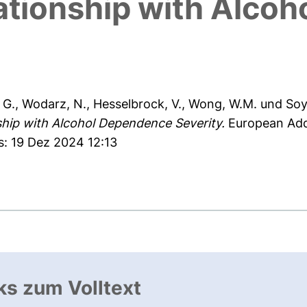
lationship with Alc
, G.
,
Wodarz, N.
,
Hesselbrock, V.
,
Wong, W.M.
und
Soy
ship with Alcohol Dependence Severity.
European Addi
s: 19 Dez 2024 12:13
ks zum Volltext