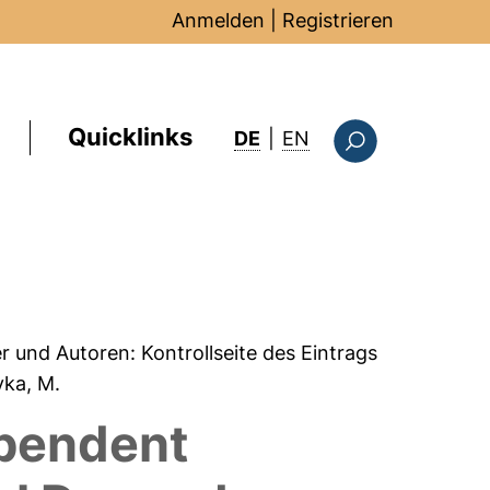
Anmelden
|
Registrieren
Quicklinks
: this page in Englis
DE
|
EN
Suchformular
er und Autoren:
Kontrollseite des Eintrags
yka, M.
ependent