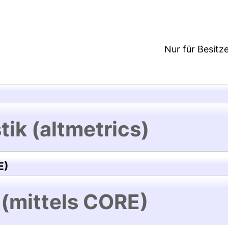
Nur für Besitz
tik (altmetrics)
E)
 (mittels CORE)