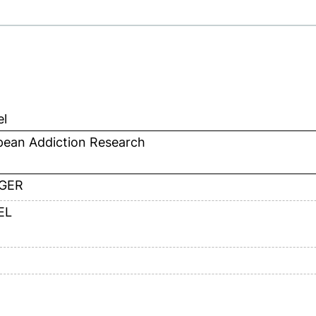
el
pean Addiction Research
GER
EL