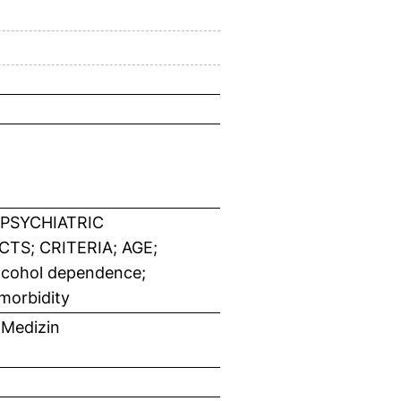
 PSYCHIATRIC
TS; CRITERIA; AGE;
ohol dependence;
omorbidity
 Medizin