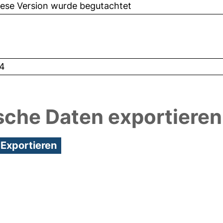
iese Version wurde begutachtet
4
sche Daten exportieren
2:13/Metadaten zuletzt geändert: 19 Dez 2024 12:1