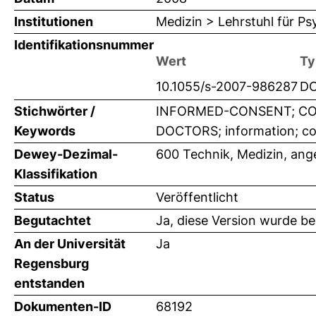
Institutionen
Medizin > Lehrstuhl für Ps
Identifikationsnummer
Wert
Ty
10.1055/s-2007-986287
DO
Stichwörter /
INFORMED-CONSENT; COM
Keywords
DOCTORS; information; cons
Dewey-Dezimal-
600 Technik, Medizin, an
Klassifikation
Status
Veröffentlicht
Begutachtet
Ja, diese Version wurde b
An der Universität
Ja
Regensburg
entstanden
Dokumenten-ID
68192