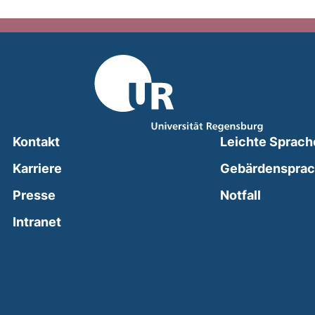
Kontakt
Leichte Sprach
Karriere
Gebärdenspra
(external
Presse
Notfall
(external link, opens in a new window)
Intranet