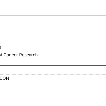
el
st Cancer Research
C
DON