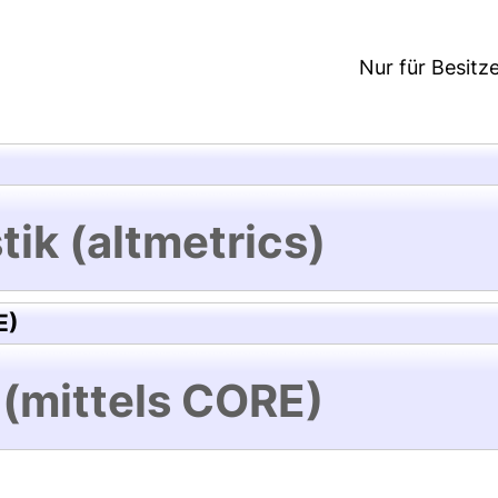
Nur für Besitz
tik (altmetrics)
E)
 (mittels CORE)