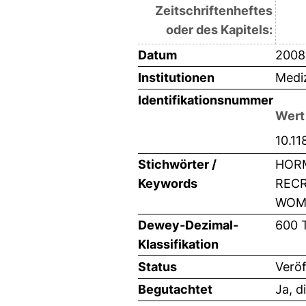
Zeitschriftenheftes
oder des Kapitels:
Datum
2008
Institutionen
Mediz
Identifikationsnummer
Wert
10.11
Stichwörter /
HORM
Keywords
RECR
WOME
Dewey-Dezimal-
600 
Klassifikation
Status
Veröf
Begutachtet
Ja, d