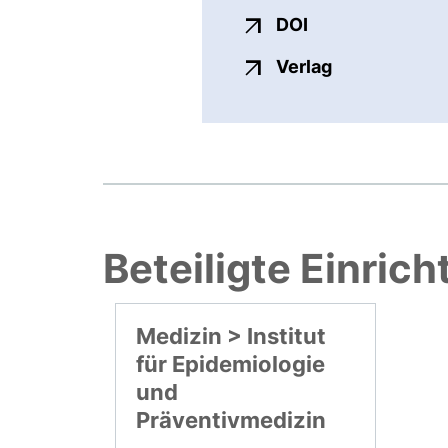
externer Link, ö
DOI
externer Link
Verlag
Beteiligte Einric
Medizin > Institut
für Epidemiologie
und
Präventivmedizin