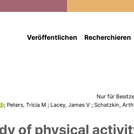
Direkt zum Inhalt
Veröffentlichen
Recherchieren
Nur für Besitz
; Peters, Tricia M
; Lacey, James V
; Schatzkin, Art
y of physical activit