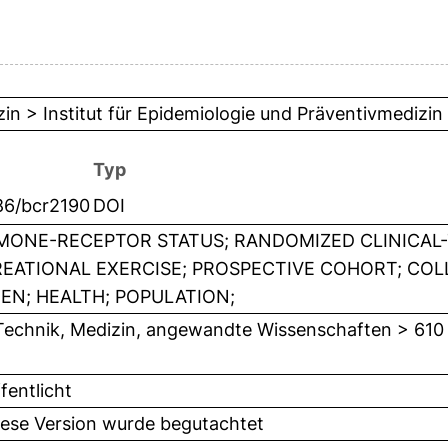
in > Institut für Epidemiologie und Präventivmedizin
Typ
86/bcr2190
DOI
ONE-RECEPTOR STATUS; RANDOMIZED CLINICAL-T
EATIONAL EXERCISE; PROSPECTIVE COHORT; COLL
N; HEALTH; POPULATION;
Technik, Medizin, angewandte Wissenschaften > 610
fentlicht
iese Version wurde begutachtet