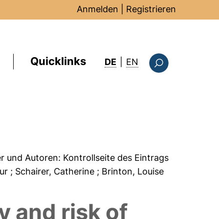
Anmelden
|
Registrieren
Quicklinks
: this page in Englis
DE
|
EN
Suchformular
er und Autoren:
Kontrollseite des Eintrags
hur
; Schairer, Catherine
; Brinton, Louise
y and risk of