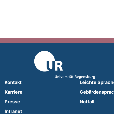
Kontakt
Leichte Sprach
Karriere
Gebärdenspra
(external
Presse
Notfall
(external link, opens in a new window)
Intranet