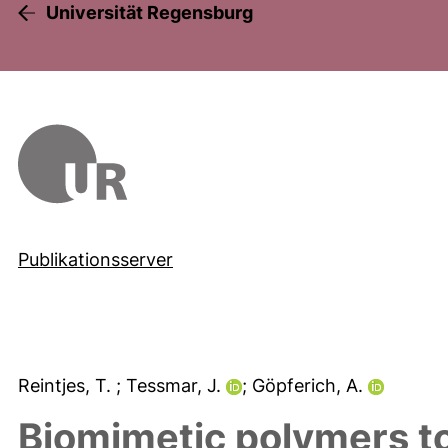
Universität Regensburg
Publikationsserver
Reintjes, T.
; Tessmar, J.
; Göpferich, A.
Biomimetic polymers to