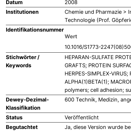
Datum
2008
Institutionen
Chemie und Pharmazie > In
Technologie (Prof. Göpferi
Identifikationsnummer
Wert
10.1016/S1773-2247(08)5
Stichwörter /
HEPARAN-SULFATE PROT
Keywords
GRAFTS; PROTEIN SURFA
HERPES-SIMPLEX-VIRUS;
ALPHA(1)BETA(1); MACRO
polymers; cell adhesion; s
Dewey-Dezimal-
600 Technik, Medizin, an
Klassifikation
Status
Veröffentlicht
Begutachtet
Ja, diese Version wurde b