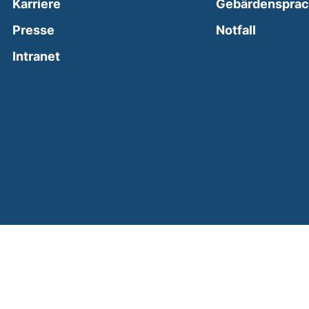
Karriere
Gebärdenspra
(external
Presse
Notfall
(external link, opens in a new window)
Intranet