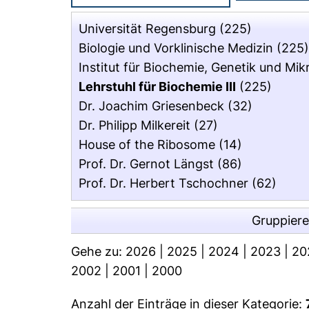
Universität Regensburg
(225)
Biologie und Vorklinische Medizin
(225
Institut für Biochemie, Genetik und Mik
Lehrstuhl für Biochemie III
(225)
Dr. Joachim Griesenbeck
(32)
Dr. Philipp Milkereit
(27)
House of the Ribosome
(14)
Prof. Dr. Gernot Längst
(86)
Prof. Dr. Herbert Tschochner
(62)
Gruppier
Gehe zu:
2026
|
2025
|
2024
|
2023
|
20
2002
|
2001
|
2000
Anzahl der Einträge in dieser Kategorie: