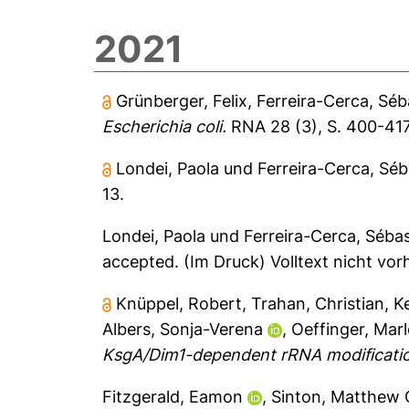
2021
Grünberger, Felix
,
Ferreira-Cerca, Séb
Escherichia coli.
RNA 28 (3), S. 400-417
Londei, Paola
und
Ferreira-Cerca, Séb
13.
Londei, Paola
und
Ferreira-Cerca, Séba
accepted.
(Im Druck) Volltext nicht vo
Knüppel, Robert
,
Trahan, Christian
,
K
Albers, Sonja-Verena
,
Oeffinger, Mar
KsgA/Dim1-dependent rRNA modificatio
Fitzgerald, Eamon
,
Sinton, Matthew 