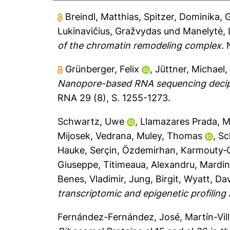
Breindl, Matthias
,
Spitzer, Dominika
,
G
Lukinavičius, Gražvydas
und
Manelytė, 
of the chromatin remodeling complex.
N
Grünberger, Felix
,
Jüttner, Michael
Nanopore-based RNA sequencing deciphe
RNA 29 (8), S. 1255-1273.
Schwartz, Uwe
,
Llamazares Prada, M
Mijosek, Vedrana
,
Muley, Thomas
,
Sc
Hauke
,
Serçin, Özdemirhan
,
Karmouty‐Q
Giuseppe
,
Titimeaua, Alexandru
,
Mardin
Benes, Vladimir
,
Jung, Birgit
,
Wyatt, Da
transcriptomic and epigenetic profiling 
Fernández-Fernández, José
,
Martín-Vil