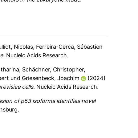
lliot, Nicolas
,
Ferreira-Cerca, Sébastien
e.
Nucleic Acids Research.
tharina
,
Schächner, Christopher
,
bert
und
Griesenbeck, Joachim
(2024)
visiae cells.
Nucleic Acids Research.
sion of p53 isoforms identifies novel
ensburg.