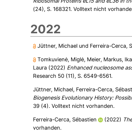
Ribosomal Proteins eL15 and eL36 in th
(24), S. 168321.
Volltext nicht vorhande
2022
Jüttner, Michael
und
Ferreira-Cerca, 
Tomkuvienė, Miglė
,
Meier, Markus
,
Ika
Laura
(2022)
Enhanced nucleosome asse
Research 50 (11), S. 6549-6561.
Jüttner, Michael
,
Ferreira-Cerca, Sébas
Biogenesis Evolutionary History: Possi
39 (4).
Volltext nicht vorhanden.
Ferreira-Cerca, Sébastien
(2022)
The
vorhanden.