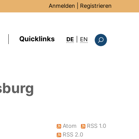
Anmelden
|
Registrieren
Quicklinks
: this page in Englis
DE
|
EN
Suchformular
sburg
Atom
RSS 1.0
RSS 2.0