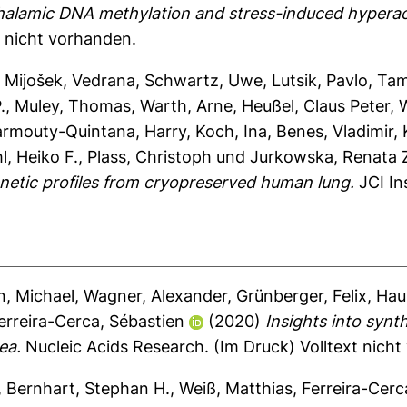
alamic DNA methylation and stress-induced hyperactivi
t nicht vorhanden.
,
Mijošek, Vedrana
,
Schwartz, Uwe
,
Lutsik, Pavlo
,
Tam
.
,
Muley, Thomas
,
Warth, Arne
,
Heußel, Claus Peter
,
rmouty-Quintana, Harry
,
Koch, Ina
,
Benes, Vladimir
,
l, Heiko F.
,
Plass, Christoph
und
Jurkowska, Renata 
enetic profiles from cryopreserved human lung.
JCI In
n, Michael
,
Wagner, Alexander
,
Grünberger, Felix
,
Hau
erreira-Cerca, Sébastien
(2020)
Insights into synt
ea.
Nucleic Acids Research.
(Im Druck) Volltext nich
,
Bernhart, Stephan H.
,
Weiß, Matthias
,
Ferreira-Cerc