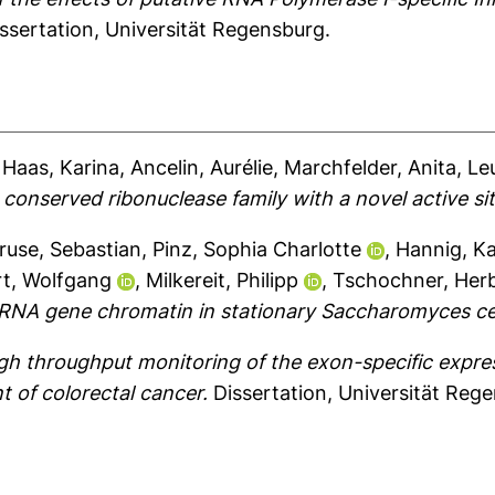
ssertation, Universität Regensburg.
,
Haas, Karina
,
Ancelin, Aurélie
,
Marchfelder, Anita
,
Leu
conserved ribonuclease family with a novel active sit
ruse, Sebastian
,
Pinz, Sophia Charlotte
,
Hannig, Ka
rt, Wolfgang
,
Milkereit, Philipp
,
Tschochner, Her
RNA gene chromatin in stationary Saccharomyces cere
gh throughput monitoring of the exon-specific expres
t of colorectal cancer.
Dissertation, Universität Reg