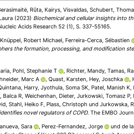
erasimaitė, Rūta
,
Kairys, Visvaldas
,
Schubert, Thoma
Laura
(2023)
Biochemical and cellular insights into t
ucleic Acids Research 52 (1), S. 337-55165.
,
Knüppel, Robert Michael
,
Ferreira-Cerca, Sébastien
rs the formation, processing, and modification step
aria
,
Pohl, Stephanie T
,
Richter, Mandy
,
Tamas, Ra
hneider, Marc A
,
Quast, Karsten
,
Hey, Joschka
,
uintana, Harry
,
Jyothula, Soma SK
,
Patel, Manish K
,
, Balca R
,
Weichenhan, Dieter
,
Jurkowski, Tomasz P
,
vid
,
Stahl, Heiko F
,
Plass, Christoph
und
Jurkowska, R
identifies novel regulators of COPD.
The EMBO Journa
lanueva, Sara
,
Perez-Fernandez, Jorge
und
de l