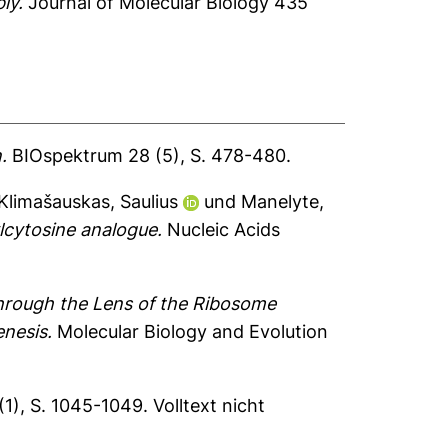
ly.
Journal of Molecular Biology 435
.
BIOspektrum 28 (5), S. 478-480.
Klimašauskas, Saulius
und
Manelyte,
cytosine analogue.
Nucleic Acids
hrough the Lens of the Ribosome
enesis.
Molecular Biology and Evolution
(1), S. 1045-1049.
Volltext nicht