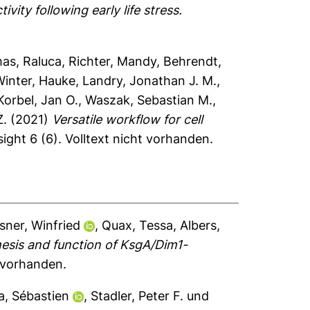
ty following early life stress.
as, Raluca
,
Richter, Mandy
,
Behrendt,
Winter, Hauke
,
Landry, Jonathan J. M.
,
Korbel, Jan O.
,
Waszak, Sebastian M.
,
Z.
(2021)
Versatile workflow for cell
sight 6 (6).
Volltext nicht vorhanden.
sner, Winfried
,
Quax, Tessa
,
Albers,
hesis and function of KsgA/Dim1-
t vorhanden.
a, Sébastien
,
Stadler, Peter F.
und