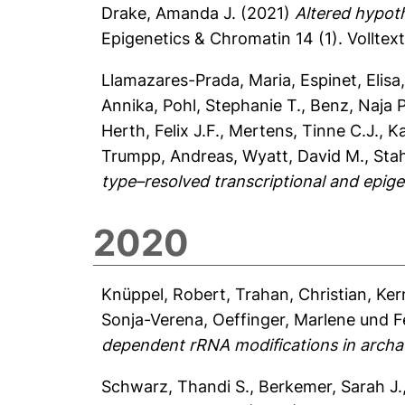
Drake, Amanda J.
(2021)
Altered hypoth
Epigenetics & Chromatin 14 (1).
Volltex
Llamazares-Prada, Maria
,
Espinet, Elisa
Annika
,
Pohl, Stephanie T.
,
Benz, Naja P
Herth, Felix J.F.
,
Mertens, Tinne C.J.
,
Ka
Trumpp, Andreas
,
Wyatt, David M.
,
Stah
type–resolved transcriptional and epig
2020
Knüppel, Robert
,
Trahan, Christian
,
Ker
Sonja-Verena
,
Oeffinger, Marlene
und
F
dependent rRNA modifications in archa
Schwarz, Thandi S.
,
Berkemer, Sarah J.