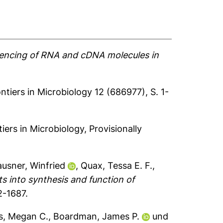
ncing of RNA and cDNA molecules in
ntiers in Microbiology 12 (686977), S. 1-
iers in Microbiology, Provisionally
usner, Winfried
,
Quax, Tessa E. F.
,
ts into synthesis and function of
2-1687.
s, Megan C.
,
Boardman, James P.
und