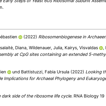
e Early Steps of Yeast 60S Ribosomal Subunit Assemb
n.
Sébastien
(2022)
Ribosomenbiogenese in Archaeen
salaitė, Diana
,
Wildenauer, Julia
,
Kairys, Visvaldas
,
mbly at CpG sites containing an extended 5-methyl
tien
und
Battistuzzi, Fabia Ursula
(2022)
Looking t
ble Implications for Archaeal Phylogeny and Eukaryog
 dark side of the ribosome life cycle.
RNA Biology 19 