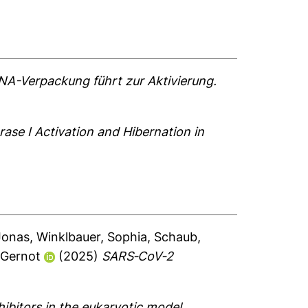
A-Verpackung führt zur Aktivierung.
se I Activation and Hibernation in
Jonas
,
Winklbauer, Sophia
,
Schaub,
 Gernot
(2025)
SARS‐CoV‐2
hibitors in the eukaryotic model