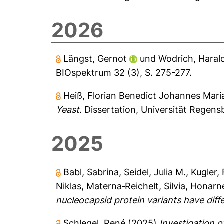
2026
Längst, Gernot
und
Wodrich, Haral
BIOspektrum 32 (3), S. 275-277.
Heiß, Florian Benedict Johannes Mari
Yeast.
Dissertation, Universität Regens
2025
Babl, Sabrina
,
Seidel, Julia M.
,
Kugler,
Niklas
,
Materna‐Reichelt, Silvia
,
Honarn
nucleocapsid protein variants have diff
Schlegel, René
(2025)
Investigation o