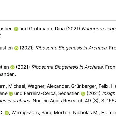
astien
und
Grohmann, Dina
(2021)
Nanopore seque
.
astien
(2021)
Ribosome Biogenesis in Archaea.
Fro
stien
(2021)
Ribosome Biogenesis in Archaea.
Front
rhanden.
ern, Michael
,
Wagner, Alexander
,
Grünberger, Felix
,
Ha
lene
und
Ferreira-Cerca, Sébastien
(2021)
Insigh
ns in archaea.
Nucleic Acids Research 49 (3), S. 166
C.
,
Wernig-Zorc, Sara
,
Morton, Nicholas M.
,
Holme