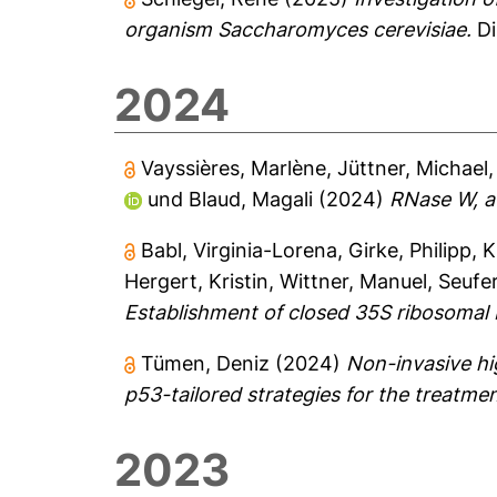
organism Saccharomyces cerevisiae.
Di
2024
Vayssières, Marlène
,
Jüttner, Michael
und
Blaud, Magali
(2024)
RNase W, a 
Babl, Virginia-Lorena
,
Girke, Philipp
,
K
Hergert, Kristin
,
Wittner, Manuel
,
Seufe
Establishment of closed 35S ribosomal 
Tümen, Deniz
(2024)
Non-invasive hi
p53-tailored strategies for the treatmen
2023