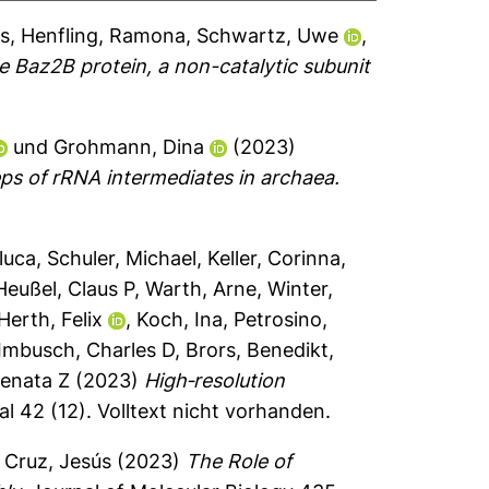
s
,
Henfling, Ramona
,
Schwartz, Uwe
,
he Baz2B protein, a non-catalytic subunit
und
Grohmann, Dina
(2023)
s of rRNA intermediates in archaea.
luca
,
Schuler, Michael
,
Keller, Corinna
,
Heußel, Claus P
,
Warth, Arne
,
Winter,
Herth, Felix
,
Koch, Ina
,
Petrosino,
Imbusch, Charles D
,
Brors, Benedikt
,
enata Z
(2023)
High‐resolution
l 42 (12).
Volltext nicht vorhanden.
a Cruz, Jesús
(2023)
The Role of