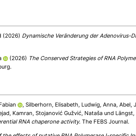
d
(2026)
Dynamische Veränderung der Adenovirus-DN
a
(2026)
The Conserved Strategies of RNA Polymera
burg.
 Fabian
,
Silberhorn, Elisabeth
,
Ludwig, Anna
,
Abel, 
ejad, Kamran
,
Stojanović Gužvić, Nataša
und
Längst,
erential RNA chaperone activity.
The FEBS Journal.
f the effects of putative RNA Polymerase I-specific In