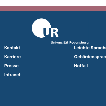
Kontakt
Leichte Sprach
Karriere
Gebärdenspra
(external
Presse
Notfall
(external link, opens in a new window)
Intranet