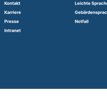
Kontakt
Leichte Sprach
Karriere
Gebärdenspra
(external
Presse
Notfall
(external link, opens in a new window)
Intranet