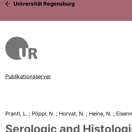
Universität Regensburg
Publikationsserver
Prantl, L.
; Pöppl, N.
; Horvat, N.
; Heine, N.
; Eisen
Serologic and Histologi