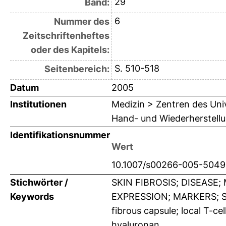
29
Band:
6
Nummer des
Zeitschriftenheftes
oder des Kapitels:
S. 510-518
Seitenbereich:
Datum
2005
Institutionen
Medizin > Zentren des Univ
Hand- und Wiederherstellu
Identifikationsnummer
Wert
10.1007/s00266-005-5049
Stichwörter /
SKIN FIBROSIS; DISEASE
Keywords
EXPRESSION; MARKERS; SAF
fibrous capsule; local T-c
hyaluronan