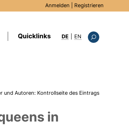
Anmelden
|
Registrieren
Quicklinks
: this page in Englis
DE
|
EN
Suchformular
er und Autoren:
Kontrollseite des Eintrags
 queens in