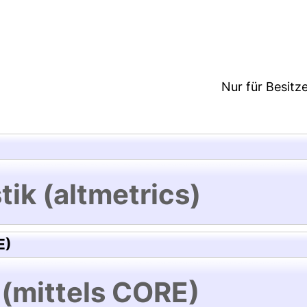
5:02/Metadaten zuletzt geändert: 19 Dez 2024 15:0
Nur für Besitz
tik (altmetrics)
E)
 (mittels CORE)