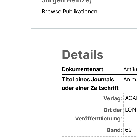
Jürgen Heinze)
Browse Publikationen
Details
Dokumentenart
Artik
Titel eines Journals
Anim
oder einer Zeitschrift
ACA
Verlag:
LON
Ort der
Veröffentlichung:
69
Band: