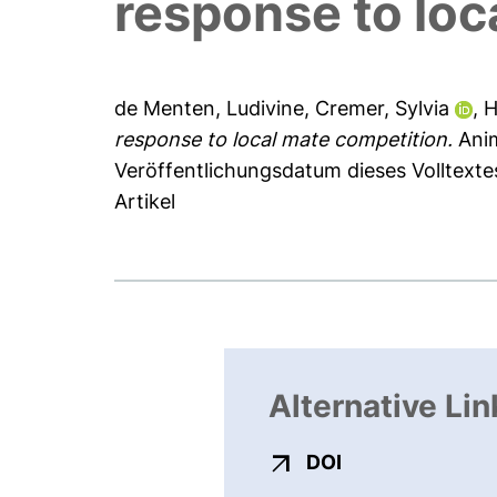
response to loc
de Menten, Ludivine
,
Cremer, Sylvia
,
H
response to local mate competition.
Anim
Veröffentlichungsdatum dieses Volltexte
Artikel
Alternative Lin
externer Link, ö
DOI