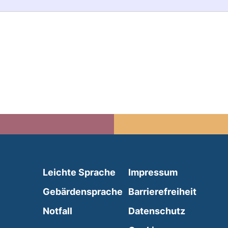
(external link, opens in 
Leichte Sprache
Impressum
(external link, opens i
Gebärdensprache
Barrierefreiheit
(external link, opens in a new wind
Notfall
Datenschutz