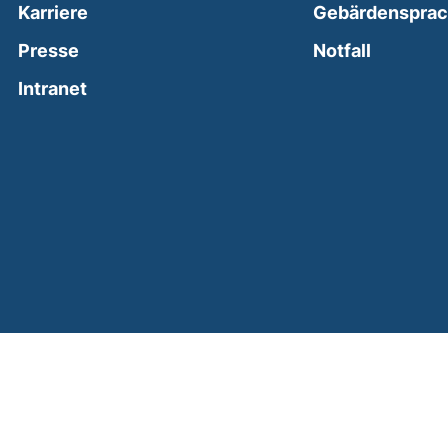
Karriere
Gebärdenspra
(external
Presse
Notfall
(external link, opens in a new window)
Intranet